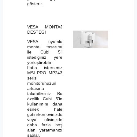
gösterir.
VESA MONTAJ
DESTEĞİ
VESA uyumlu
montaj tasarımı
ile Cubi 5’i
istediğiniz yere
yerleştirebilir,
hatta isterseniz
MSI PRO MP243
serisi
monitörünüzün
arkasına
takabilirsiniz. Bu
özellik Cubi 5’in
kullanımını daha
esnek hale
getirirken evinizde
veya ofisinizde
daha fazla boş
alan yaratmanızı
sağlar.