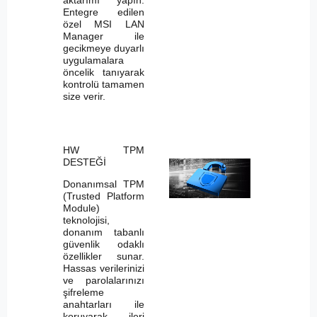
Entegre edilen
özel MSI LAN
Manager ile
gecikmeye duyarlı
uygulamalara
öncelik tanıyarak
kontrolü tamamen
size verir.
HW TPM
DESTEĞİ
Donanımsal TPM
(Trusted Platform
Module)
teknolojisi,
donanım tabanlı
güvenlik odaklı
özellikler sunar.
Hassas verilerinizi
ve parolalarınızı
şifreleme
anahtarları ile
koruyarak ileri