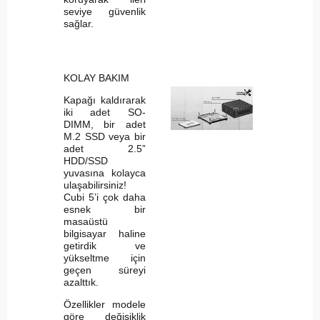
seviye güvenlik
sağlar.
KOLAY BAKIM
Kapağı kaldırarak
iki adet SO-
DIMM, bir adet
M.2 SSD veya bir
adet 2.5”
HDD/SSD
yuvasına kolayca
ulaşabilirsiniz!
Cubi 5’i çok daha
esnek bir
masaüstü
bilgisayar haline
getirdik ve
yükseltme için
geçen süreyi
azalttık.
Özellikler modele
göre değişiklik