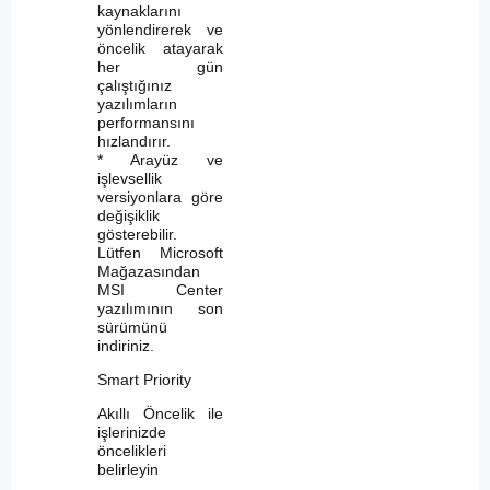
kaynaklarını
yönlendirerek ve
öncelik atayarak
her gün
çalıştığınız
yazılımların
performansını
hızlandırır.
* Arayüz ve
işlevsellik
versiyonlara göre
değişiklik
gösterebilir.
Lütfen Microsoft
Mağazasından
MSI Center
yazılımının son
sürümünü
indiriniz.
Smart Priority
Akıllı Öncelik ile
işlerinizde
öncelikleri
belirleyin