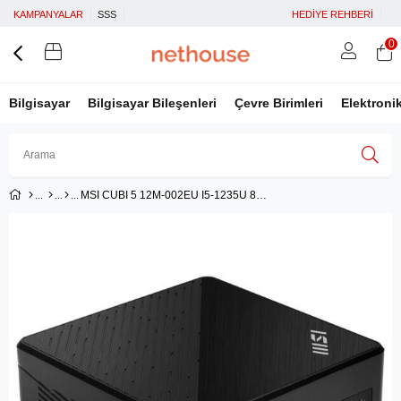
KAMPANYALAR
SSS
HEDİYE REHBERİ
0
Bilgisayar
Bilgisayar Bileşenleri
Çevre Birimleri
Elektroni
MSI CUBI 5 12M-002EU I5-1235U 8GB DDR4 512GB SSD W11P SIYAH MINI DT PC
Üye Girişi
Üye Ol
Facebook İle Bağlan
Google İle Bağlan