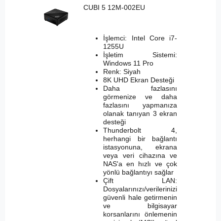
CUBI 5 12M-002EU
İşlemci: Intel Core i7-
1255U
İşletim Sistemi:
Windows 11 Pro
Renk: Siyah
8K UHD Ekran Desteği
Daha fazlasını
görmenize ve daha
fazlasını yapmanıza
olanak tanıyan 3 ekran
desteği
Thunderbolt 4,
herhangi bir bağlantı
istasyonuna, ekrana
veya veri cihazına ve
NAS'a en hızlı ve çok
yönlü bağlantıyı sağlar
Çift LAN:
Dosyalarınızı/verilerinizi
güvenli hale getirmenin
ve bilgisayar
korsanlarını önlemenin