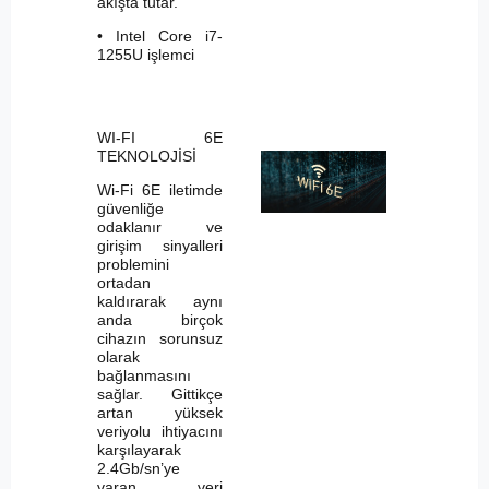
akışta tutar.
• Intel Core i7-
1255U işlemci
WI-FI 6E
TEKNOLOJİSİ
Wi-Fi 6E iletimde
güvenliğe
odaklanır ve
girişim sinyalleri
problemini
ortadan
kaldırarak aynı
anda birçok
cihazın sorunsuz
olarak
bağlanmasını
sağlar. Gittikçe
artan yüksek
veriyolu ihtiyacını
karşılayarak
2.4Gb/sn’ye
varan veri