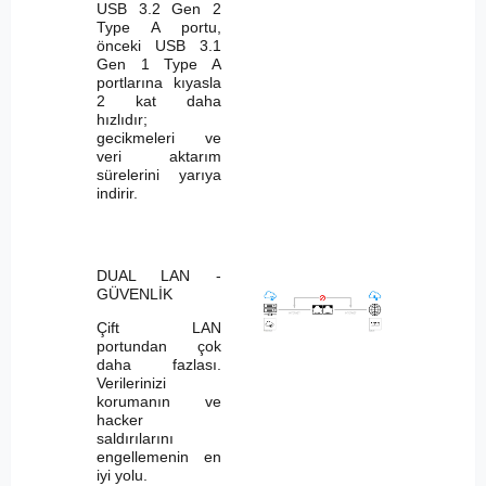
USB 3.2 Gen 2
Type A portu,
önceki USB 3.1
Gen 1 Type A
portlarına kıyasla
2 kat daha
hızlıdır;
gecikmeleri ve
veri aktarım
sürelerini yarıya
indirir.
DUAL LAN -
GÜVENLİK
Çift LAN
portundan çok
daha fazlası.
Verilerinizi
korumanın ve
hacker
saldırılarını
engellemenin en
iyi yolu.