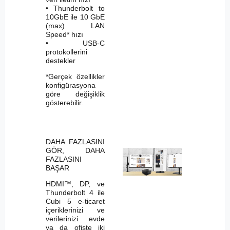
• Thunderbolt to
10GbE ile 10 GbE
(max) LAN
Speed* hızı
• USB-C
protokollerini
destekler
*Gerçek özellikler
konfigürasyona
göre değişiklik
gösterebilir.
DAHA FAZLASINI
GÖR, DAHA
FAZLASINI
BAŞAR
HDMI™, DP, ve
Thunderbolt 4 ile
Cubi 5 e-ticaret
içeriklerinizi ve
verilerinizi evde
ya da ofiste iki