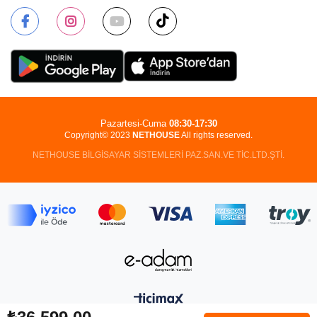
Pazartesi-Cuma
08:30-17:30
Copyright© 2023
NETHOUSE
All rights reserved.
NETHOUSE BİLGİSAYAR SİSTEMLERİ PAZ.SAN.VE TİC.LTD.ŞTİ.