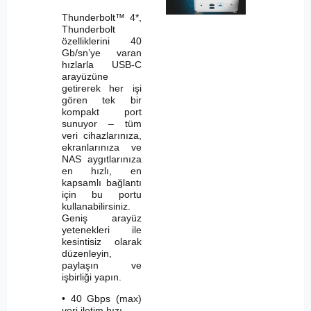
Thunderbolt™ 4*,
Thunderbolt
özelliklerini 40
Gb/sn’ye varan
hızlarla USB-C
arayüzüne
getirerek her işi
gören tek bir
kompakt port
sunuyor – tüm
veri cihazlarınıza,
ekranlarınıza ve
NAS aygıtlarınıza
en hızlı, en
kapsamlı bağlantı
için bu portu
kullanabilirsiniz.
Geniş arayüz
yetenekleri ile
kesintisiz olarak
düzenleyin,
paylaşın ve
işbirliği yapın.
• 40 Gbps (max)
veri iletim hızı