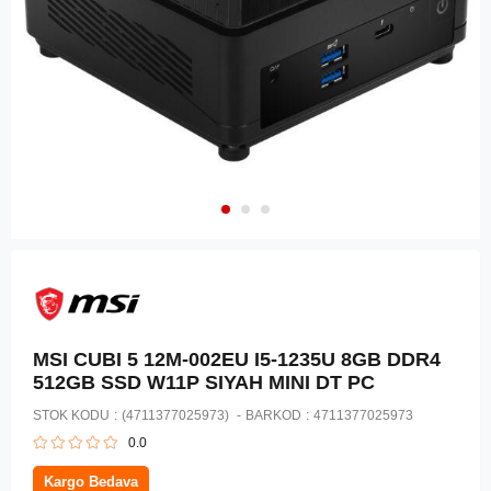
MSI CUBI 5 12M-002EU I5-1235U 8GB DDR4
512GB SSD W11P SIYAH MINI DT PC
STOK KODU
(4711377025973)
BARKOD
:
4711377025973
0.0
Kargo Bedava