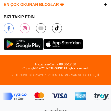
EN ÇOK OKUNAN BLOGLAR ❤️
BİZİ TAKİP EDİN
Pazartesi-Cuma
08:30-17:30
Copyright© 2023
NETHOUSE
All rights reserved.
NETHOUSE BİLGİSAYAR SİSTEMLERİ PAZ.SAN.VE TİC.LTD.ŞTİ.