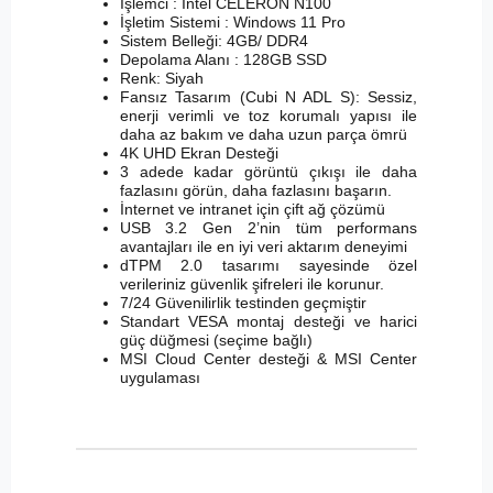
İşlemci : Intel CELERON N100
İşletim Sistemi : Windows 11 Pro
Sistem Belleği: 4GB/ DDR4
Depolama Alanı : 128GB SSD
Renk: Siyah
Fansız Tasarım (Cubi N ADL S): Sessiz,
enerji verimli ve toz korumalı yapısı ile
daha az bakım ve daha uzun parça ömrü
4K UHD Ekran Desteği
3 adede kadar görüntü çıkışı ile daha
fazlasını görün, daha fazlasını başarın.
İnternet ve intranet için çift ağ çözümü
USB 3.2 Gen 2’nin tüm performans
avantajları ile en iyi veri aktarım deneyimi
dTPM 2.0 tasarımı sayesinde özel
verileriniz güvenlik şifreleri ile korunur.
7/24 Güvenilirlik testinden geçmiştir
Standart VESA montaj desteği ve harici
güç düğmesi (seçime bağlı)
MSI Cloud Center desteği & MSI Center
uygulaması