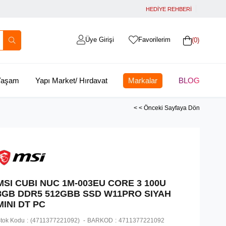
HEDİYE REHBERİ
Üye Girişi
Favorilerim
0
 Yaşam
Yapı Market/ Hırdavat
Markalar
BLOG
< < Önceki Sayfaya Dön
MSI CUBI NUC 1M-003EU CORE 3 100U
8GB DDR5 512GBB SSD W11PRO SIYAH
MINI DT PC
tok Kodu
(4711377221092)
BARKOD
:
4711377221092