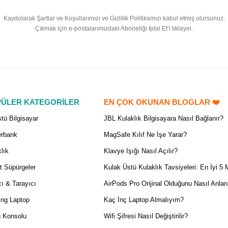
Kaydolarak Şartlar ve Koşullarımızı ve Gizlilik Politikamızı kabul etmiş olursunuz.
Çıkmak için e-postalarımızdaki Aboneliği İptal Et’i tıklayın.
ÜLER KATEGORİLER
EN ÇOK OKUNAN BLOGLAR ❤️
tü Bilgisayar
JBL Kulaklık Bilgisayara Nasıl Bağlanır?
rbank
MagSafe Kılıf Ne İşe Yarar?
lık
Klavye Işığı Nasıl Açılır?
t Süpürgeler
Kulak Üstü Kulaklık Tavsiyeleri: En İyi 5 
ı & Tarayıcı
AirPods Pro Orijinal Olduğunu Nasıl Anlar
ng Laptop
Kaç İnç Laptop Almalıyım?
 Konsolu
Wifi Şifresi Nasıl Değiştirilir?