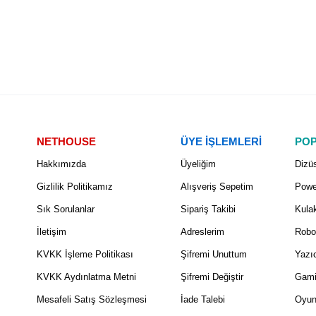
NETHOUSE
ÜYE İŞLEMLERİ
POP
Hakkımızda
Üyeliğim
Dizüs
Gizlilik Politikamız
Alışveriş Sepetim
Powe
Sık Sorulanlar
Sipariş Takibi
Kulak
İletişim
Adreslerim
Robo
KVKK İşleme Politikası
Şifremi Unuttum
Yazıc
KVKK Aydınlatma Metni
Şifremi Değiştir
Gami
Mesafeli Satış Sözleşmesi
İade Talebi
Oyun