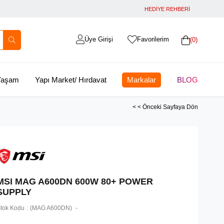
HEDİYE REHBERİ
Üye Girişi
Favorilerim
0
 Yaşam
Yapı Market/ Hırdavat
Markalar
BLOG
< < Önceki Sayfaya Dön
MSI MAG A600DN 600W 80+ POWER
SUPPLY
tok Kodu
(MAG A600DN)