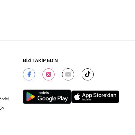
BİZİ TAKİP EDİN
Model
ız?