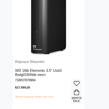
Bilgisayar Bileşenleri
WD 16tb Elements 3.5" Usb3
Bwlg0160hbk-eesn
718037878904
₺27.999,00
Tahmini Kargoya Teslim: Aynı Gün
SEPETE
EKLE