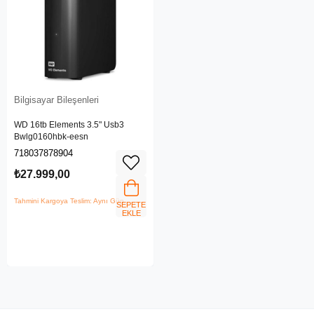
Bilgisayar Bileşenleri
WD 16tb Elements 3.5" Usb3
Bwlg0160hbk-eesn
718037878904
₺27.999,00
Tahmini Kargoya Teslim: Aynı Gün
SEPETE
EKLE