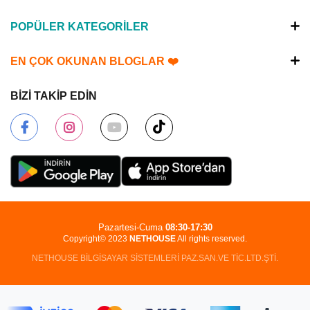
POPÜLER KATEGORİLER
EN ÇOK OKUNAN BLOGLAR ❤️
BİZİ TAKİP EDİN
Pazartesi-Cuma
08:30-17:30
Copyright© 2023
NETHOUSE
All rights reserved.
NETHOUSE BİLGİSAYAR SİSTEMLERİ PAZ.SAN.VE TİC.LTD.ŞTİ.