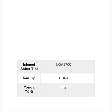
İşlemci
LGA1700
Soket Tipi
Ram Tipi
DDR4
Yonga
İntel
Türü