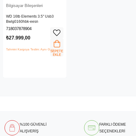
Bilgisayar Bileşenleri
WD 16tb Elements 3.5" Usb3
Bwlg0160hbk-eesn
718037878904
₺27.999,00
Tahmini Kargoya Teslim: Aynı Gün
SEPETE
EKLE
%100 GÜVENLİ
FARKLI ÖDEME
ALIŞVERİŞ
SEÇENEKLERİ