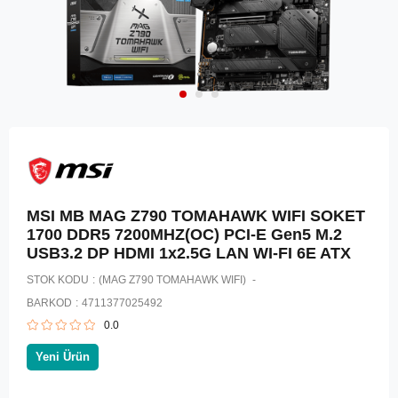
MSI MB MAG Z790 TOMAHAWK WIFI SOKET
1700 DDR5 7200MHZ(OC) PCI-E Gen5 M.2
USB3.2 DP HDMI 1x2.5G LAN WI-FI 6E ATX
STOK KODU
(MAG Z790 TOMAHAWK WIFI)
BARKOD
:
4711377025492
0.0
Yeni Ürün