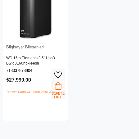
Bilgisayar Bileşenleri
WD 16tb Elements 3.5" Usb3
Bwlg0160hbk-eesn
718037878904
₺27.999,00
Tahmini Kargoya Teslim: Aynı Gün
SEPETE
EKLE