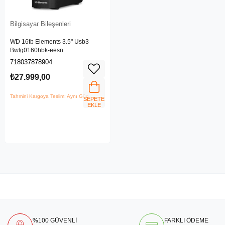
Bilgisayar Bileşenleri
WD 16tb Elements 3.5" Usb3
Bwlg0160hbk-eesn
718037878904
₺27.999,00
Tahmini Kargoya Teslim: Aynı Gün
SEPETE
EKLE
%100 GÜVENLİ
FARKLI ÖDEME