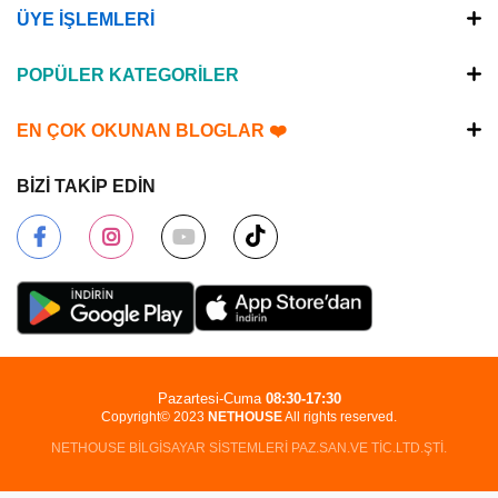
ÜYE İŞLEMLERİ
POPÜLER KATEGORİLER
EN ÇOK OKUNAN BLOGLAR ❤️
BİZİ TAKİP EDİN
Pazartesi-Cuma
08:30-17:30
Copyright© 2023
NETHOUSE
All rights reserved.
NETHOUSE BİLGİSAYAR SİSTEMLERİ PAZ.SAN.VE TİC.LTD.ŞTİ.