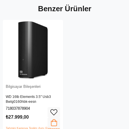
Benzer Ürünler
Bilgisayar Bileşenleri
WD 16tb Elements 3.5" Usb3
Bwlg0160hbk-eesn
718037878904
₺27.999,00
Tahmini Kargoya Teslim: Aynı Gün