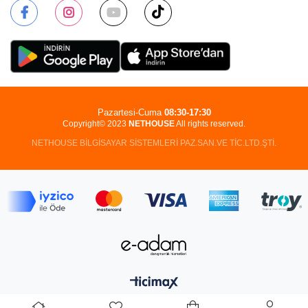
Pazartesi-Cuma
08:30-17:30
Copyright© 2023
NETHOUSE
All rights reserved.
NETHOUSE BİLGİSAYAR SİSTEMLERİ PAZ.SAN.VE TİC.LTD.ŞTİ.