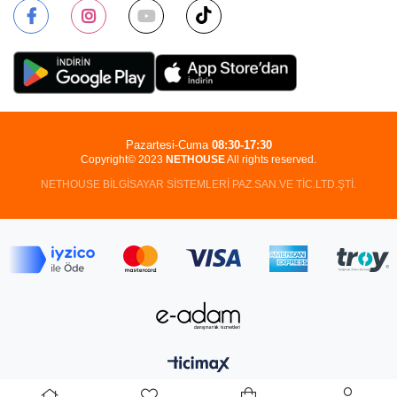
Pazartesi-Cuma
08:30-17:30
Copyright© 2023
NETHOUSE
All rights reserved.
NETHOUSE BİLGİSAYAR SİSTEMLERİ PAZ.SAN.VE TİC.LTD.ŞTİ.