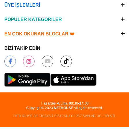
ÜYE İŞLEMLERİ
POPÜLER KATEGORİLER
EN ÇOK OKUNAN BLOGLAR ❤️
BİZİ TAKİP EDİN
Pazartesi-Cuma
08:30-17:30
Copyright© 2023
NETHOUSE
All rights reserved.
NETHOUSE BİLGİSAYAR SİSTEMLERİ PAZ.SAN.VE TİC.LTD.ŞTİ.