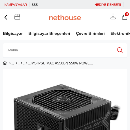
KAMPANYALAR
SSS
HEDİYE REHBERİ
0
Bilgisayar
Bilgisayar Bileşenleri
Çevre Birimleri
Elektroni
MSI PSU MAG A550BN 550W POWER SUPPLY
Üye Girişi
Üye Ol
Facebook İle Bağlan
Google İle Bağlan