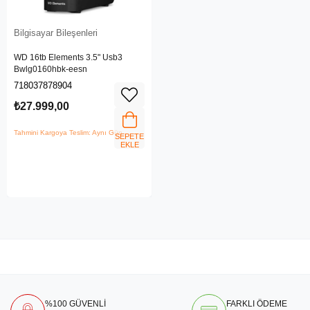
Bilgisayar Bileşenleri
WD 16tb Elements 3.5" Usb3
Bwlg0160hbk-eesn
718037878904
₺27.999,00
Tahmini Kargoya Teslim: Aynı Gün
SEPETE
EKLE
%100 GÜVENLİ
FARKLI ÖDEME