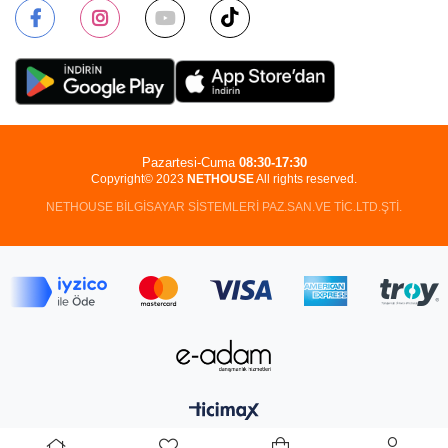
Pazartesi-Cuma
08:30-17:30
Copyright© 2023
NETHOUSE
All rights reserved.
NETHOUSE BİLGİSAYAR SİSTEMLERİ PAZ.SAN.VE TİC.LTD.ŞTİ.