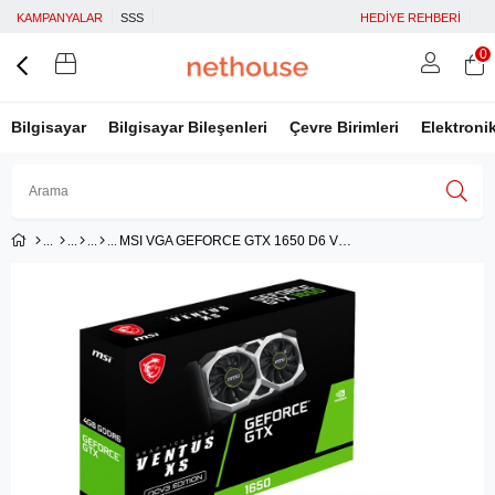
KAMPANYALAR
SSS
HEDİYE REHBERİ
0
Bilgisayar
Bilgisayar Bileşenleri
Çevre Birimleri
Elektroni
MSI VGA GEFORCE GTX 1650 D6 VENTUS XS OCV3 4GB GDDR6 128B DX12 PCIE 3.0 X16 (1xDVI 1XHDMI 1XDP)
Üye Girişi
Üye Ol
Facebook İle Bağlan
Google İle Bağlan