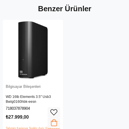
Benzer Ürünler
Bilgisayar Bileşenleri
WD 16tb Elements 3.5" Usb3
Bwlg0160hbk-eesn
718037878904
₺27.999,00
Tahmini Kargoya Teslim: Aynı Gün