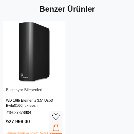
Benzer Ürünler
Bilgisayar Bileşenleri
WD 16tb Elements 3.5" Usb3
Bwlg0160hbk-eesn
718037878904
₺27.999,00
Tahmini Kargoya Teslim: Aynı Gün