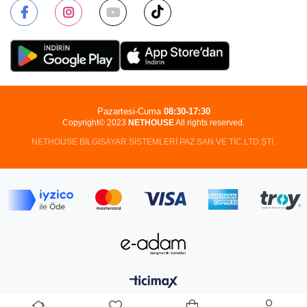
Pazartesi-Cuma
08:30-17:30
Copyright© 2023
NETHOUSE
All rights reserved.
NETHOUSE BİLGİSAYAR SİSTEMLERİ PAZ.SAN.VE TİC.LTD.ŞTİ.