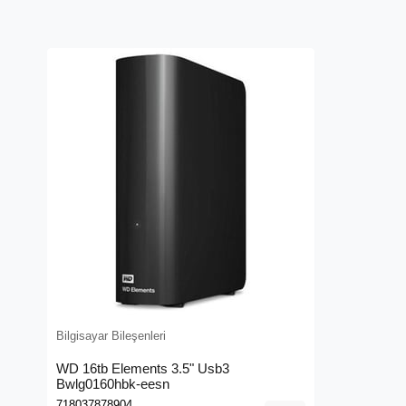
Bilgisayar Bileşenleri
WD 16tb Elements 3.5" Usb3
Bwlg0160hbk-eesn
718037878904