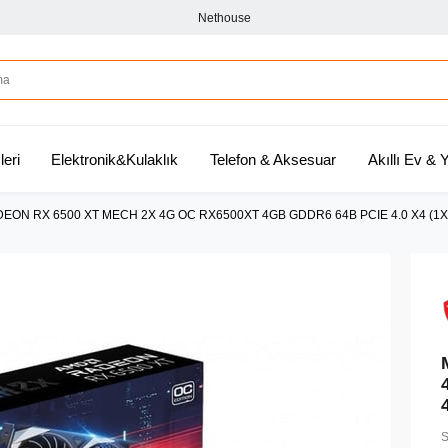
Nethouse
leri
Elektronik&Kulaklık
Telefon & Aksesuar
Akıllı Ev &
DEON RX 6500 XT MECH 2X 4G OC RX6500XT 4GB GDDR6 64B PCIE 4.0 X4 (1
S