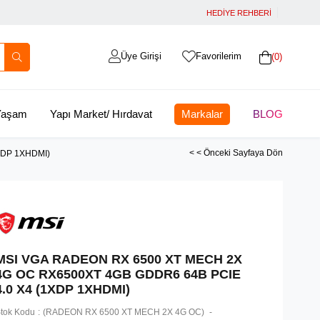
HEDİYE REHBERİ
Üye Girişi
Favorilerim
0
 Yaşam
Yapı Market/ Hırdavat
Markalar
BLOG
< < Önceki Sayfaya Dön
XDP 1XHDMI)
MSI VGA RADEON RX 6500 XT MECH 2X
4G OC RX6500XT 4GB GDDR6 64B PCIE
4.0 X4 (1XDP 1XHDMI)
tok Kodu
(RADEON RX 6500 XT MECH 2X 4G OC)