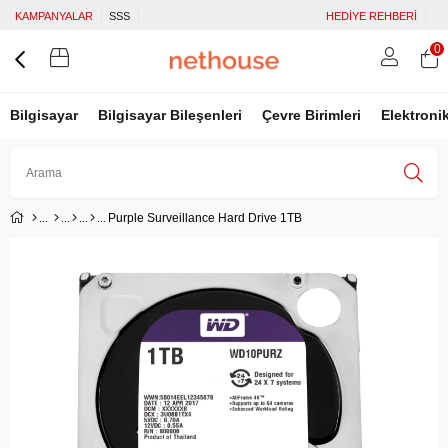
KAMPANYALAR
SSS
HEDİYE REHBERİ
0
Bilgisayar
Bilgisayar Bileşenleri
Çevre Birimleri
Elektroni
Purple Surveillance Hard Drive 1TB
Üye Girişi
Üye Ol
Facebook İle Bağlan
Google İle Bağlan