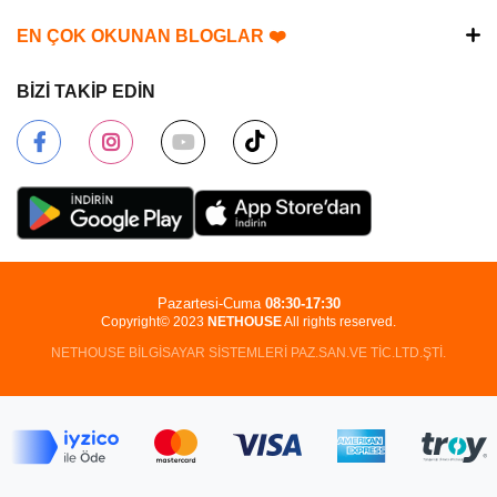
EN ÇOK OKUNAN BLOGLAR ❤️
BİZİ TAKİP EDİN
Pazartesi-Cuma
08:30-17:30
Copyright© 2023
NETHOUSE
All rights reserved.
NETHOUSE BİLGİSAYAR SİSTEMLERİ PAZ.SAN.VE TİC.LTD.ŞTİ.