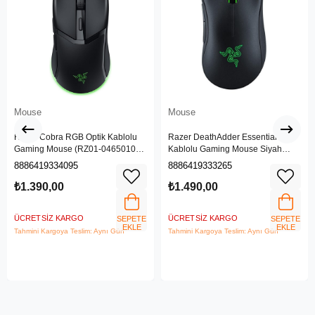
Mouse
Mouse
Razer Cobra RGB Optik Kablolu
Razer DeathAdder Essential
Gaming Mouse (RZ01-04650100-
Kablolu Gaming Mouse Siyah
R3M1)
(RZ01-03850100-R3M1)
8886419334095
8886419333265
₺1.390,00
₺1.490,00
ÜCRETSIZ KARGO
ÜCRETSIZ KARGO
SEPETE
SEPETE
EKLE
EKLE
Tahmini Kargoya Teslim: Aynı Gün
Tahmini Kargoya Teslim: Aynı Gün