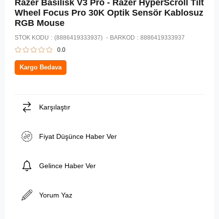
Razer Basilisk V3 Pro - Razer HyperScroll Tilt
Wheel Focus Pro 30K Optik Sensör Kablosuz
RGB Mouse
STOK KODU
(8886419333937)
BARKOD
:
8886419333937
0.0
Kargo Bedava
Karşılaştır
Fiyat Düşünce Haber Ver
Gelince Haber Ver
Yorum Yaz