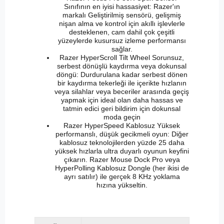
Sınıfının en iyisi hassasiyet: Razer'ın
markalı Geliştirilmiş sensörü, gelişmiş
nişan alma ve kontrol için akıllı işlevlerle
desteklenen, cam dahil çok çeşitli
yüzeylerde kusursuz izleme performansı
sağlar.
Razer HyperScroll Tilt Wheel Sorunsuz,
serbest dönüşlü kaydırma veya dokunsal
döngü: Durdurulana kadar serbest dönen
bir kaydırma tekerleği ile içerikte hızlanın
veya silahlar veya beceriler arasında geçiş
yapmak için ideal olan daha hassas ve
tatmin edici geri bildirim için dokunsal
moda geçin
Razer HyperSpeed ​​​​Kablosuz Yüksek
performanslı, düşük gecikmeli oyun: Diğer
kablosuz teknolojilerden yüzde 25 daha
yüksek hızlarla ultra duyarlı oyunun keyfini
çıkarın. Razer Mouse Dock Pro veya
HyperPolling Kablosuz Dongle (her ikisi de
ayrı satılır) ile gerçek 8 KHz yoklama
hızına yükseltin.