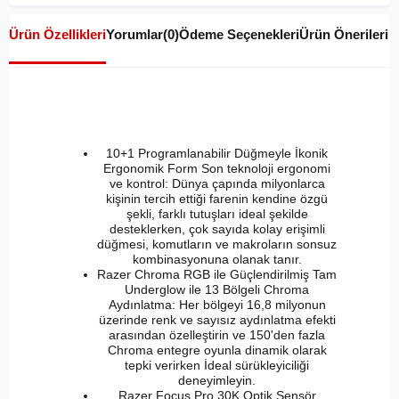
Ürün Özellikleri
Yorumlar
(0)
Ödeme Seçenekleri
Ürün Önerileri
10+1 Programlanabilir Düğmeyle İkonik
Ergonomik Form Son teknoloji ergonomi
ve kontrol: Dünya çapında milyonlarca
kişinin tercih ettiği farenin kendine özgü
şekli, farklı tutuşları ideal şekilde
desteklerken, çok sayıda kolay erişimli
düğmesi, komutların ve makroların sonsuz
kombinasyonuna olanak tanır.
Razer Chroma RGB ile Güçlendirilmiş Tam
Underglow ile 13 Bölgeli Chroma
Aydınlatma: Her bölgeyi 16,8 milyonun
üzerinde renk ve sayısız aydınlatma efekti
arasından özelleştirin ve 150'den fazla
Chroma entegre oyunla dinamik olarak
tepki verirken İdeal sürükleyiciliği
deneyimleyin.
Razer Focus Pro 30K Optik Sensör