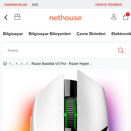
KAMPANYALAR
SSS
HEDİYE REHBERİ
0
Bilgisayar
Bilgisayar Bileşenleri
Çevre Birimleri
Elektroni
Razer Basilisk V3 Pro - Razer HyperScroll Tilt Wheel Focus Pro 30K Optik Sensör Kablosuz RGB Mouse
Üye Girişi
Üye Ol
Facebook İle Bağlan
Google İle Bağlan