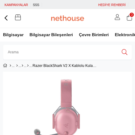
KAMPANYALAR
SSS
HEDİYE REHBERİ
0
Bilgisayar
Bilgisayar Bileşenleri
Çevre Birimleri
Elektroni
Razer BlackShark V2 X Kablolu Kulaklık Pembe RZ04-03240800-R3M1
Üye Girişi
Üye Ol
Facebook İle Bağlan
Google İle Bağlan