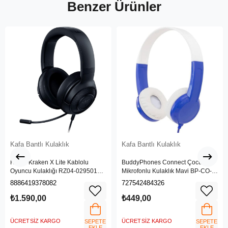
Benzer Ürünler
Kafa Bantlı Kulaklık
Kafa Bantlı Kulaklık
Razer Kraken X Lite Kablolu
BuddyPhones Connect Çocuk
Oyuncu Kulaklığı RZ04-02950100-
Mikrofonlu Kulaklık Mavi BP-CO-
R381
BLUE-01-K
8886419378082
727542484326
₺1.590,00
₺449,00
ÜCRETSIZ KARGO
ÜCRETSIZ KARGO
SEPETE
SEPETE
EKLE
EKLE