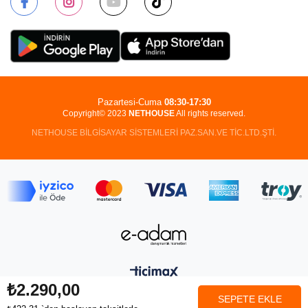
Pazartesi-Cuma
08:30-17:30
Copyright© 2023
NETHOUSE
All rights reserved.
NETHOUSE BİLGİSAYAR SİSTEMLERİ PAZ.SAN.VE TİC.LTD.ŞTİ.
₺2.290,00