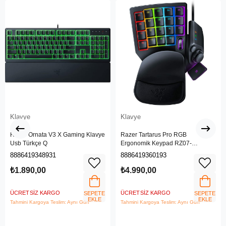
Klavye
Klavye
Razer Ornata V3 X Gaming Klavye
Razer Tartarus Pro RGB
Usb Türkçe Q
Ergonomik Keypad RZ07-
03110100-R3M1
8886419348931
8886419360193
₺1.890,00
₺4.990,00
ÜCRETSIZ KARGO
ÜCRETSIZ KARGO
SEPETE
SEPETE
EKLE
EKLE
Tahmini Kargoya Teslim: Aynı Gün
Tahmini Kargoya Teslim: Aynı Gün