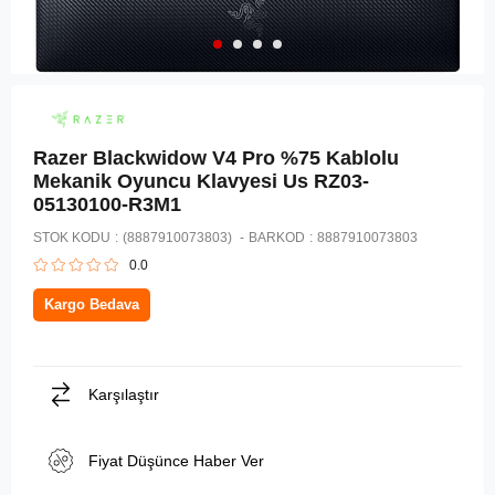
Razer Blackwidow V4 Pro %75 Kablolu
Mekanik Oyuncu Klavyesi Us RZ03-
05130100-R3M1
STOK KODU
(8887910073803)
BARKOD
:
8887910073803
0.0
Kargo Bedava
Karşılaştır
Fiyat Düşünce Haber Ver