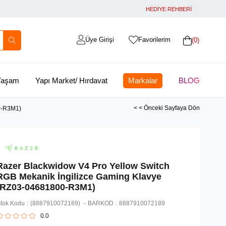
HEDİYE REHBERİ
Üye Girişi
Favorilerim
0
 Yaşam
Yapı Market/ Hırdavat
Markalar
BLOG
< < Önceki Sayfaya Dön
0-R3M1)
Razer Blackwidow V4 Pro Yellow Switch
RGB Mekanik İngilizce Gaming Klavye
(RZ03-04681800-R3M1)
tok Kodu
(8887910072189)
BARKOD
:
8887910072189
0.0