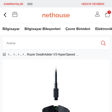
KAMPANYALAR
SSS
HEDİYE REHBERİ
0
Bilgisayar
Bilgisayar Bileşenleri
Çevre Birimleri
Elektroni
Razer DeathAdder V3 HyperSpeed Kablosuz Mouse 26K Dpi (RZ01-05140100-R3G1)
Üye Girişi
Üye Ol
Facebook İle Bağlan
Google İle Bağlan