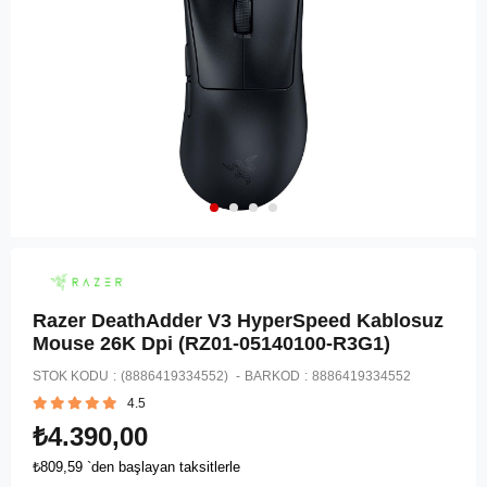
Razer DeathAdder V3 HyperSpeed Kablosuz
Mouse 26K Dpi (RZ01-05140100-R3G1)
STOK KODU
(8886419334552)
BARKOD
:
8886419334552
4.5
₺4.390,00
₺809,59
`den başlayan taksitlerle