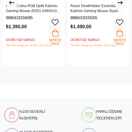
Razer Cobra RGB Optik Kablolu
Razer DeathAdder Essential
Gaming Mouse (RZ01-04650100-
Kablolu Gaming Mouse Siyah
R3M1)
(RZ01-03850100-R3M1)
8886419334095
8886419333265
₺1.390,00
₺1.490,00
ÜCRETSIZ KARGO
ÜCRETSIZ KARGO
SEPETE
SEPETE
EKLE
EKLE
Tahmini Kargoya Teslim: Aynı Gün
Tahmini Kargoya Teslim: Aynı Gün
%100 GÜVENLİ
FARKLI ÖDEME
ALIŞVERİŞ
SEÇENEKLERİ