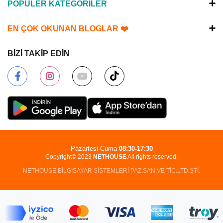
POPÜLER KATEGORİLER
EN ÇOK OKUNAN BLOGLAR ❤️
BİZİ TAKİP EDİN
Pazartesi-Cuma
08:30-17:30
Copyright© 2023
NETHOUSE
All rights reserved.
NETHOUSE BİLGİSAYAR SİSTEMLERİ PAZ.SAN.VE TİC.LTD.ŞTİ.