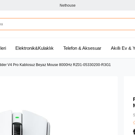
Nethouse
leri
Elektronik&Kulaklık
Telefon & Aksesuar
Akıllı Ev &
dder V4 Pro Kablosuz Beyaz Mouse 8000Hz RZ01-05330200-R3G1
S