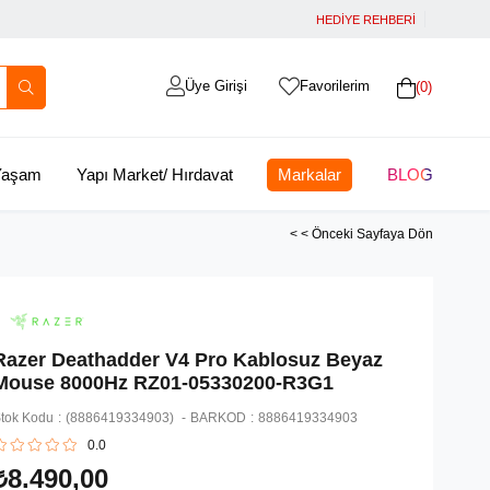
HEDİYE REHBERİ
Üye Girişi
Favorilerim
0
 Yaşam
Yapı Market/ Hırdavat
Markalar
BLOG
< < Önceki Sayfaya Dön
Razer Deathadder V4 Pro Kablosuz Beyaz
Mouse 8000Hz RZ01-05330200-R3G1
tok Kodu
(8886419334903)
BARKOD
:
8886419334903
0.0
₺8.490,00