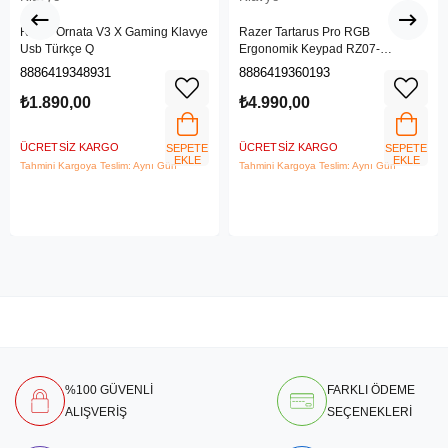
Razer Ornata V3 X Gaming Klavye
Razer Tartarus Pro RGB
Usb Türkçe Q
Ergonomik Keypad RZ07-
03110100-R3M1
8886419348931
8886419360193
₺1.890,00
₺4.990,00
ÜCRETSIZ KARGO
ÜCRETSIZ KARGO
SEPETE
SEPETE
EKLE
EKLE
Tahmini Kargoya Teslim: Aynı Gün
Tahmini Kargoya Teslim: Aynı Gün
%100 GÜVENLİ
FARKLI ÖDEME
ALIŞVERİŞ
SEÇENEKLERİ