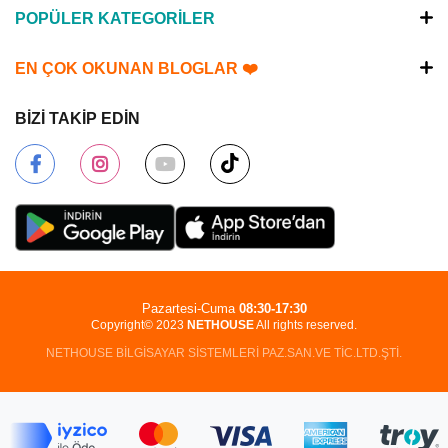
POPÜLER KATEGORİLER
EN ÇOK OKUNAN BLOGLAR ❤️
BİZİ TAKİP EDİN
Pazartesi-Cuma
08:30-17:30
Copyright© 2023
NETHOUSE
All rights reserved.
NETHOUSE BİLGİSAYAR SİSTEMLERİ PAZ.SAN.VE TİC.LTD.ŞTİ.