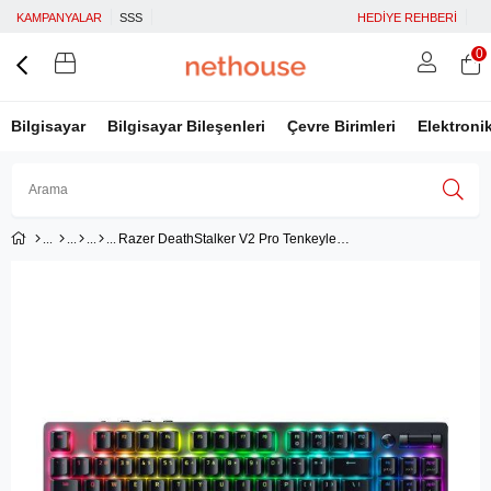
KAMPANYALAR
SSS
HEDİYE REHBERİ
0
Bilgisayar
Bilgisayar Bileşenleri
Çevre Birimleri
Elektroni
Razer DeathStalker V2 Pro Tenkeyless Red Switch İngilizce Kablosuz Oyuncu Klavyesi (RZ03-04370100-R3M1)
Üye Girişi
Üye Ol
Facebook İle Bağlan
Google İle Bağlan