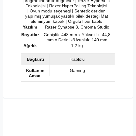
programlanabilir düğmeler |
Razer Hypershift
Teknolojisi |
Razer HyperPolling Teknolojisi
|
Oyun modu seçeneği |
Sentetik deriden
yapılmış yumuşak yastıklı bilek desteği
Mat
alüminyum kapak |
Örgülü fiber kablo
Yazılım
Razer Synapse 3, Chroma Studio
Boyutlar
Genişlik: 448 mm x Yükseklik: 44,8
mm x Derinlik/Uzunluk: 140 mm
Ağırlık
1,2 kg
Bağlantı
Kablolu
Kullanım
Gaming
Amacı