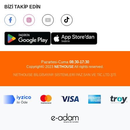
BİZİ TAKİP EDİN
Pazartesi-Cuma
08:30-17:30
Copyright© 2023
NETHOUSE
All rights reserved.
NETHOUSE BİLGİSAYAR SİSTEMLERİ PAZ.SAN.VE TİC.LTD.ŞTİ.