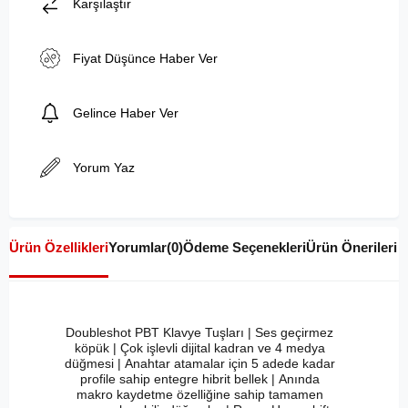
Karşılaştır
Fiyat Düşünce Haber Ver
Gelince Haber Ver
Yorum Yaz
Ürün Özellikleri
Yorumlar
(0)
Ödeme Seçenekleri
Ürün Önerileri
Doubleshot PBT Klavye Tuşları |
Ses geçirmez
köpük |
Çok işlevli dijital kadran ve 4 medya
düğmesi |
Anahtar atamalar için 5 adede kadar
profile sahip entegre hibrit bellek |
Anında
makro kaydetme özelliğine sahip tamamen