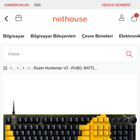
KAMPANYALAR
SSS
HEDİYE REHBERİ
0
Bilgisayar
Bilgisayar Bileşenleri
Çevre Birimleri
Elektroni
Razer Huntsman V2 - PUBG: BATTLEGROUNDS Edition Gaming Kablolu Klavye - RZ03-03932300-R3M1
Üye Girişi
Üye Ol
Facebook İle Bağlan
Google İle Bağlan