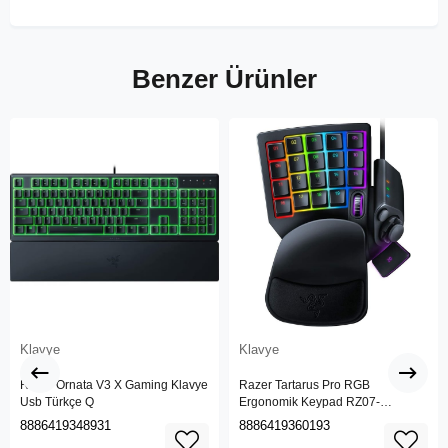
Benzer Ürünler
Klavye
Klavye
Razer Ornata V3 X Gaming Klavye
Razer Tartarus Pro RGB
Usb Türkçe Q
Ergonomik Keypad RZ07-
03110100-R3M1
8886419348931
8886419360193