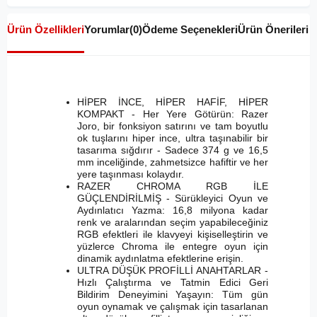
Ürün Özellikleri
Yorumlar
(0)
Ödeme Seçenekleri
Ürün Önerileri
HİPER İNCE, HİPER HAFİF, HİPER
KOMPAKT - Her Yere Götürün: Razer
Joro, bir fonksiyon satırını ve tam boyutlu
ok tuşlarını hiper ince, ultra taşınabilir bir
tasarıma sığdırır - Sadece 374 g ve 16,5
mm inceliğinde, zahmetsizce hafiftir ve her
yere taşınması kolaydır.
RAZER CHROMA RGB İLE
GÜÇLENDİRİLMİŞ - Sürükleyici Oyun ve
Aydınlatıcı Yazma: 16,8 milyona kadar
renk ve aralarından seçim yapabileceğiniz
RGB efektleri ile klavyeyi kişiselleştirin ve
yüzlerce Chroma ile entegre oyun için
dinamik aydınlatma efektlerine erişin.
ULTRA DÜŞÜK PROFİLLİ ANAHTARLAR -
Hızlı Çalıştırma ve Tatmin Edici Geri
Bildirim Deneyimini Yaşayın: Tüm gün
oyun oynamak ve çalışmak için tasarlanan