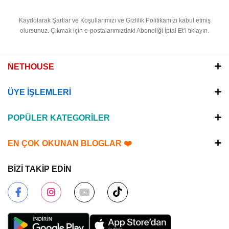
Kaydolarak Şartlar ve Koşullarımızı ve Gizlilik Politikamızı kabul etmiş
olursunuz.
Çıkmak için e-postalarımızdaki Aboneliği İptal Et’i tıklayın.
NETHOUSE
ÜYE İŞLEMLERİ
POPÜLER KATEGORİLER
EN ÇOK OKUNAN BLOGLAR ❤️
BİZİ TAKİP EDİN