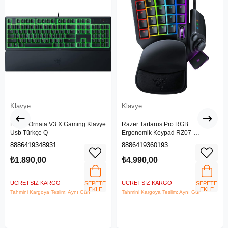
Klavye
Klavye
Razer Ornata V3 X Gaming Klavye
Razer Tartarus Pro RGB
Usb Türkçe Q
Ergonomik Keypad RZ07-
03110100-R3M1
8886419348931
8886419360193
₺1.890,00
₺4.990,00
ÜCRETSIZ KARGO
ÜCRETSIZ KARGO
SEPETE
SEPETE
EKLE
EKLE
Tahmini Kargoya Teslim: Aynı Gün
Tahmini Kargoya Teslim: Aynı Gün