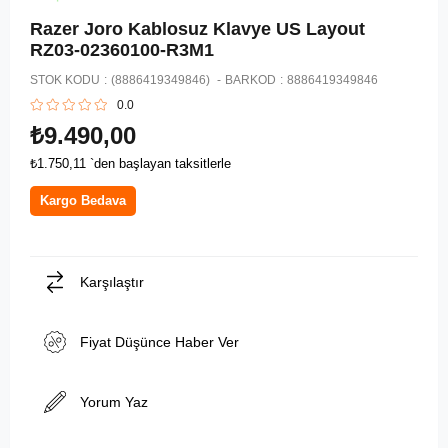
Razer Joro Kablosuz Klavye US Layout
RZ03-02360100-R3M1
STOK KODU
(8886419349846)
BARKOD
:
8886419349846
0.0
₺9.490,00
₺1.750,11
`den başlayan taksitlerle
Kargo Bedava
Karşılaştır
Fiyat Düşünce Haber Ver
Yorum Yaz