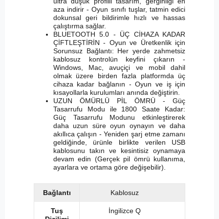
ultra düşük profilli tasarım, gerginliği en
aza indirir - Oyun sınıfı tuşlar, tatmin edici
dokunsal geri bildirimle hızlı ve hassas
çalıştırma sağlar.
BLUETOOTH 5.0 - ÜÇ CİHAZA KADAR
ÇİFTLEŞTİRİN - Oyun ve Üretkenlik için
Sorunsuz Bağlantı: Her yerde zahmetsiz
kablosuz kontrolün keyfini çıkarın -
Windows, Mac, avuçiçi ve mobil dahil
olmak üzere birden fazla platformda üç
cihaza kadar bağlanın - Oyun ve iş için
kısayollarla kurulumları anında değiştirin.
UZUN ÖMÜRLÜ PİL ÖMRÜ - Güç
Tasarrufu Modu ile 1800 Saate Kadar:
Güç Tasarrufu Modunu etkinleştirerek
daha uzun süre oyun oynayın ve daha
akıllıca çalışın - Yeniden şarj etme zamanı
geldiğinde, ürünle birlikte verilen USB
kablosunu takın ve kesintisiz oynamaya
devam edin (Gerçek pil ömrü kullanıma,
ayarlara ve ortama göre değişebilir).
Bağlantı
Kablosuz
Tuş
İngilizce Q