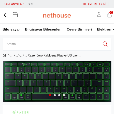
KAMPANYALAR
SSS
HEDİYE REHBERİ
0
Bilgisayar
Bilgisayar Bileşenleri
Çevre Birimleri
Elektroni
Razer Joro Kablosuz Klavye US Layout RZ03-02360100-R3M1
Üye Girişi
Üye Ol
Facebook İle Bağlan
Google İle Bağlan