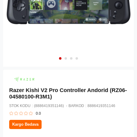
Razer Kishi V2 Pro Controller Andorid (RZ06-
04580100-R3M1)
STOK KODU
(8886419351146)
BARKOD
:
8886419351146
0.0
Kargo Bedava