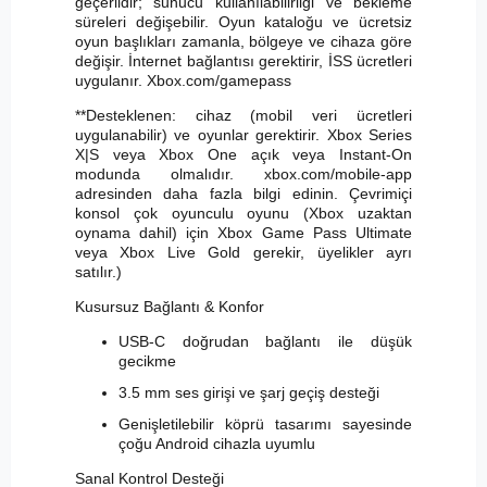
geçerlidir; sunucu kullanılabilirliği ve bekleme
süreleri değişebilir. Oyun kataloğu ve ücretsiz
oyun başlıkları zamanla, bölgeye ve cihaza göre
değişir. İnternet bağlantısı gerektirir, İSS ücretleri
uygulanır. Xbox.com/gamepass
**Desteklenen: cihaz (mobil veri ücretleri
uygulanabilir) ve oyunlar gerektirir. Xbox Series
X|S veya Xbox One açık veya Instant-On
modunda olmalıdır. xbox.com/mobile-app
adresinden daha fazla bilgi edinin. Çevrimiçi
konsol çok oyunculu oyunu (Xbox uzaktan
oynama dahil) için Xbox Game Pass Ultimate
veya Xbox Live Gold gerekir, üyelikler ayrı
satılır.)
Kusursuz Bağlantı & Konfor
USB-C doğrudan bağlantı ile düşük
gecikme
3.5 mm ses girişi ve şarj geçiş desteği
Genişletilebilir köprü tasarımı sayesinde
çoğu Android cihazla uyumlu
Sanal Kontrol Desteği