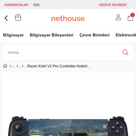
KAMPANYALAR
SSS
HEDİYE REHBERİ
0
Bilgisayar
Bilgisayar Bileşenleri
Çevre Birimleri
Elektroni
Razer Kishi V2 Pro Controller Andorid (RZ06-04580100-R3M1)
Üye Girişi
Üye Ol
Facebook İle Bağlan
Google İle Bağlan