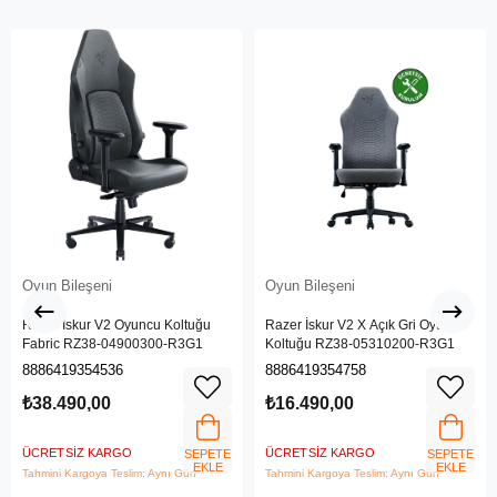
Oyun Bileşeni
Oyun Bileşeni
Razer İskur V2 Oyuncu Koltuğu
Razer İskur V2 X Açık Gri Oyuncu
Fabric RZ38-04900300-R3G1
Koltuğu RZ38-05310200-R3G1
8886419354536
8886419354758
₺38.490,00
₺16.490,00
ÜCRETSIZ KARGO
ÜCRETSIZ KARGO
SEPETE
SEPETE
EKLE
EKLE
Tahmini Kargoya Teslim: Aynı Gün
Tahmini Kargoya Teslim: Aynı Gün