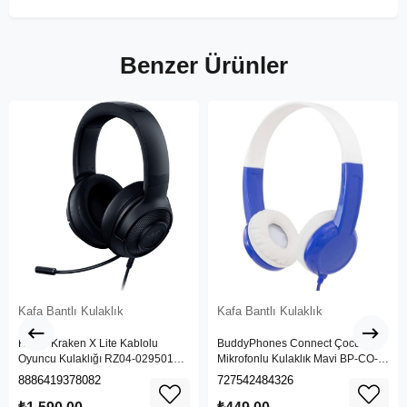
Benzer Ürünler
Kafa Bantlı Kulaklık
Kafa Bantlı Kulaklık
Razer Kraken X Lite Kablolu
BuddyPhones Connect Çocuk
Oyuncu Kulaklığı RZ04-02950100-
Mikrofonlu Kulaklık Mavi BP-CO-
R381
BLUE-01-K
8886419378082
727542484326