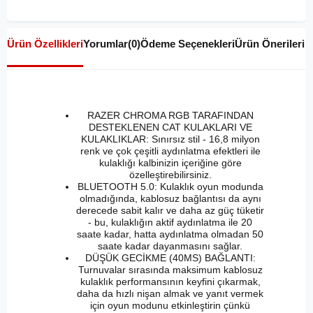
Ürün Özellikleri
Yorumlar
(0)
Ödeme Seçenekleri
Ürün Önerileri
RAZER CHROMA RGB TARAFINDAN
DESTEKLENEN CAT KULAKLARI VE
KULAKLIKLAR: Sınırsız stil - 16,8 milyon
renk ve çok çeşitli aydınlatma efektleri ile
kulaklığı kalbinizin içeriğine göre
özelleştirebilirsiniz.
BLUETOOTH 5.0: Kulaklık oyun modunda
olmadığında, kablosuz bağlantısı da aynı
derecede sabit kalır ve daha az güç tüketir
- bu, kulaklığın aktif aydınlatma ile 20
saate kadar, hatta aydınlatma olmadan 50
saate kadar dayanmasını sağlar.
DÜŞÜK GECİKME (40MS) BAĞLANTI:
Turnuvalar sırasında maksimum kablosuz
kulaklık performansının keyfini çıkarmak,
daha da hızlı nişan almak ve yanıt vermek
için oyun modunu etkinleştirin çünkü