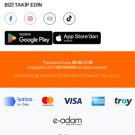
BİZİ TAKİP EDİN
Pazartesi-Cuma
08:30-17:30
Copyright© 2023
NETHOUSE
All rights reserved.
NETHOUSE BİLGİSAYAR SİSTEMLERİ PAZ.SAN.VE TİC.LTD.ŞTİ.