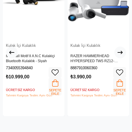
Kulak İçi Kulaklık
Kulak İçi Kulaklık
Marshall Motif II A.N.C Kulakiçi
RAZER HAMMERHEAD
Bluetooth Kulaklık - Siyah
HYPERSPEED TWS RZ12-
03820300-R3G1
7340055394840
8887910060360
₺10.999,00
₺3.990,00
ÜCRETSIZ KARGO
ÜCRETSIZ KARGO
SEPETE
SEPETE
EKLE
EKLE
Tahmini Kargoya Teslim: Aynı Gün
Tahmini Kargoya Teslim: Aynı Gün