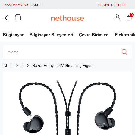
KAMPANYALAR
SSS
HEDİYE REHBERİ
0
Bilgisayar
Bilgisayar Bileşenleri
Çevre Birimleri
Elektroni
Razer Moray - 24/7 Streaming Ergonomik Kulak içi Kablolu Kulaklık - RZ12-04450100-R3M1
Üye Girişi
Üye Ol
Facebook İle Bağlan
Google İle Bağlan