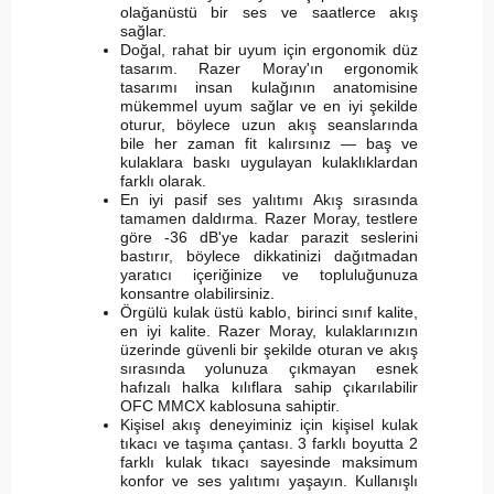
olağanüstü bir ses ve saatlerce akış
sağlar.
Doğal, rahat bir uyum için ergonomik düz
tasarım. Razer Moray'ın ergonomik
tasarımı insan kulağının anatomisine
mükemmel uyum sağlar ve en iyi şekilde
oturur, böylece uzun akış seanslarında
bile her zaman fit kalırsınız — baş ve
kulaklara baskı uygulayan kulaklıklardan
farklı olarak.
En iyi pasif ses yalıtımı Akış sırasında
tamamen daldırma. Razer Moray, testlere
göre -36 dB'ye kadar parazit seslerini
bastırır, böylece dikkatinizi dağıtmadan
yaratıcı içeriğinize ve topluluğunuza
konsantre olabilirsiniz.
Örgülü kulak üstü kablo, birinci sınıf kalite,
en iyi kalite. Razer Moray, kulaklarınızın
üzerinde güvenli bir şekilde oturan ve akış
sırasında yolunuza çıkmayan esnek
hafızalı halka kılıflara sahip çıkarılabilir
OFC MMCX kablosuna sahiptir.
Kişisel akış deneyiminiz için kişisel kulak
tıkacı ve taşıma çantası. 3 farklı boyutta 2
farklı kulak tıkacı sayesinde maksimum
konfor ve ses yalıtımı yaşayın. Kullanışlı