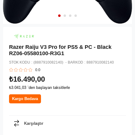
Razer Raiju V3 Pro for PS5 & PC - Black
RZ06-05580100-R3G1
STOK KODU
(8887910082140)
BARKOD
:
8887910082140
0.0
₺16.490,00
₺3.041,03
`den başlayan taksitlerle
Kargo Bedava
Karşılaştır