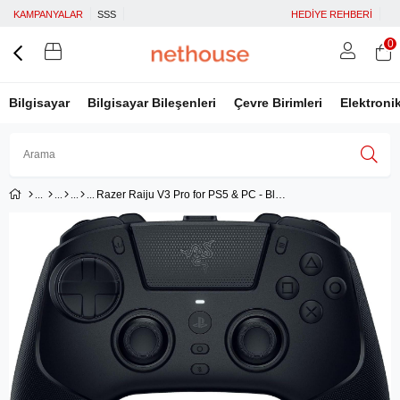
KAMPANYALAR
SSS
HEDİYE REHBERİ
0
Bilgisayar
Bilgisayar Bileşenleri
Çevre Birimleri
Elektroni
Razer Raiju V3 Pro for PS5 & PC - Black RZ06-05580100-R3G1
Üye Girişi
Üye Ol
Facebook İle Bağlan
Google İle Bağlan