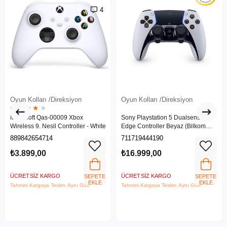
4
Oyun Kolları /Direksiyon
Oyun Kolları /Direksiyon
★
★
★
★
★
Microsoft Qas-00009 Xbox
Sony Playstation 5 Dualsense
Wireless 9. Nesil Controller - White
Edge Controller Beyaz (Bilkom
Garantili)
889842654714
711719444190
₺3.899,00
₺16.999,00
ÜCRETSIZ KARGO
ÜCRETSIZ KARGO
SEPETE
SEPETE
EKLE
EKLE
Tahmini Kargoya Teslim: Aynı Gün
Tahmini Kargoya Teslim: Aynı Gün