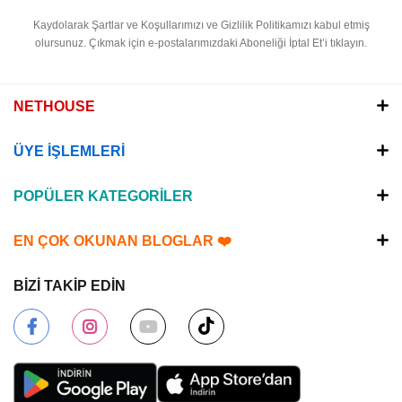
Kaydolarak Şartlar ve Koşullarımızı ve Gizlilik Politikamızı kabul etmiş
olursunuz.
Çıkmak için e-postalarımızdaki Aboneliği İptal Et’i tıklayın.
NETHOUSE
ÜYE İŞLEMLERİ
POPÜLER KATEGORİLER
EN ÇOK OKUNAN BLOGLAR ❤️
BİZİ TAKİP EDİN