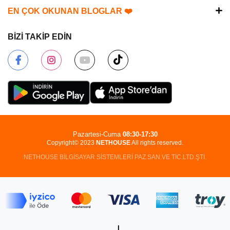
EN ÇOK OKUNAN BLOGLAR ❤️
BİZİ TAKİP EDİN
Pazartesi-Cuma
08:30-17:30
Copyright© 2023
NETHOUSE
All rights reserved.
NETHOUSE BİLGİSAYAR SİSTEMLERİ PAZ.SAN.VE TİC.LTD.ŞTİ.