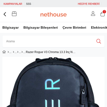
KAMPANYALAR
SSS
HEDİYE REHBERİ
0
Bilgisayar
Bilgisayar Bileşenleri
Çevre Birimleri
Elektroni
Razer Rogue V3 Chroma 13.3 İnç Notebook Sırt Çantası RC81-03630116-0000
Üye Girişi
Üye Ol
Facebook İle Bağlan
Google İle Bağlan