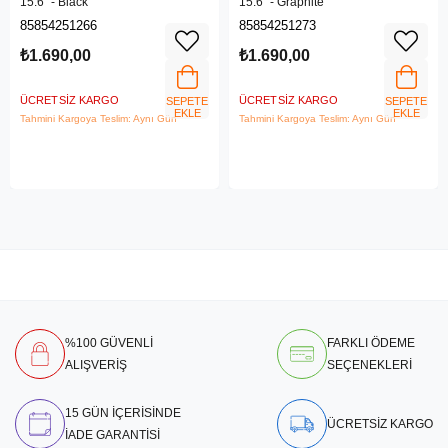
15.6'' - Black
15.6'' - Graphite
85854251266
85854251273
₺1.690,00
₺1.690,00
ÜCRETSIZ KARGO
ÜCRETSIZ KARGO
SEPETE
SEPETE
EKLE
EKLE
Tahmini Kargoya Teslim: Aynı Gün
Tahmini Kargoya Teslim: Aynı Gün
%100 GÜVENLİ
FARKLI ÖDEME
ALIŞVERİŞ
SEÇENEKLERİ
15 GÜN İÇERİSİNDE
ÜCRETSİZ KARGO
İADE GARANTİSİ