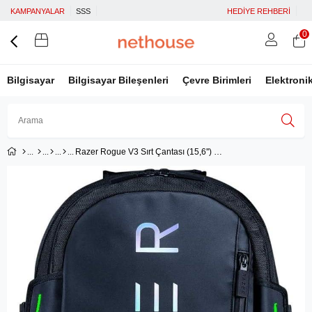
KAMPANYALAR
SSS
HEDİYE REHBERİ
0
Bilgisayar
Bilgisayar Bileşenleri
Çevre Birimleri
Elektroni
Razer Rogue V3 Sırt Çantası (15,6'') ‎RC81-03640116-0000
Üye Girişi
Üye Ol
Facebook İle Bağlan
Google İle Bağlan