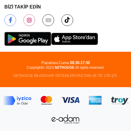
BİZİ TAKİP EDİN
Pazartesi-Cuma
08:30-17:30
Copyright© 2023
NETHOUSE
All rights reserved.
NETHOUSE BİLGİSAYAR SİSTEMLERİ PAZ.SAN.VE TİC.LTD.ŞTİ.