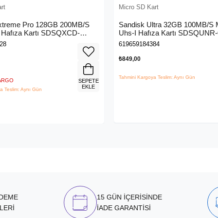
rt
Micro SD Kart
xtreme Pro 128GB 200MB/S
Sandisk Ultra 32GB 100MB/S 
 Hafıza Kartı SDSQXCD-
Uhs-I Hafıza Kartı SDSQUNR
6MA
GN3MN
28
619659184384
₺849,00
Tahmini Kargoya Teslim: Aynı Gün
KARGO
SEPETE
EKLE
a Teslim: Aynı Gün
ÖDEME
15 GÜN İÇERİSİNDE
LERİ
İADE GARANTİSİ