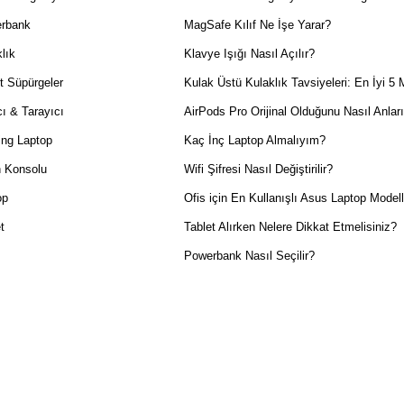
rbank
MagSafe Kılıf Ne İşe Yarar?
lık
Klavye Işığı Nasıl Açılır?
t Süpürgeler
Kulak Üstü Kulaklık Tavsiyeleri: En İyi 5 
ı & Tarayıcı
AirPods Pro Orijinal Olduğunu Nasıl Anlar
ng Laptop
Kaç İnç Laptop Almalıyım?
 Konsolu
Wifi Şifresi Nasıl Değiştirilir?
op
Ofis için En Kullanışlı Asus Laptop Modell
t
Tablet Alırken Nelere Dikkat Etmelisiniz?
Powerbank Nasıl Seçilir?