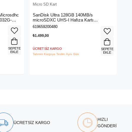
Micro SD Kart
Microsdhc
SanDisk Ultra 128GB 140MB/s
-032G-
microSDXC UHS-I Hafıza Kartı
SDSQUAB-128G-GN6MN
619659200480
₺1.499,00
SEPETE
ÜCRETSIZ KARGO
SEPETE
EKLE
EKLE
Tahmini Kargoya Teslim: Aynı Gün
HIZLI
ÜCRETSİZ KARGO
GÖNDERİ