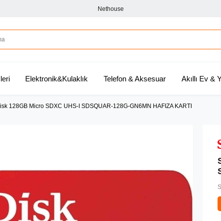
Nethouse
leri
Elektronik&Kulaklık
Telefon & Aksesuar
Akıllı Ev &
isk 128GB Micro SDXC UHS-I SDSQUAR-128G-GN6MN HAFIZA KARTI
S