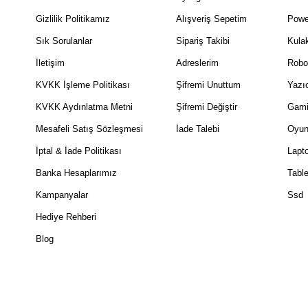
Gizlilik Politikamız
Alışveriş Sepetim
Powe
Sık Sorulanlar
Sipariş Takibi
Kulak
İletişim
Adreslerim
Robo
KVKK İşleme Politikası
Şifremi Unuttum
Yazıc
KVKK Aydınlatma Metni
Şifremi Değiştir
Gami
Mesafeli Satış Sözleşmesi
İade Talebi
Oyun
İptal & İade Politikası
Lapt
Banka Hesaplarımız
Table
Kampanyalar
Ssd
Hediye Rehberi
Blog