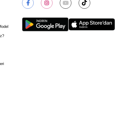
Model
ız?
eri