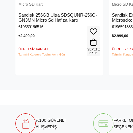
Micro SD Kart
Micro SD Ka
Sandısk 256GB Ultra SDSQUNR-256G-
Sandisk E
GN3MN Micro Sd Hafıza Kartı
Microsdxc
128G-GN
619659196516
6196591885
₺2.499,00
₺2.999,00
ÜCRETSIZ KARGO
ÜCRETSIZ 
SEPETE
EKLE
Tahmini Kargoya Teslim: Aynı Gün
Tahmini Kargoy
%100 GÜVENLİ
FARKLI 
ALIŞVERİŞ
SEÇENEK