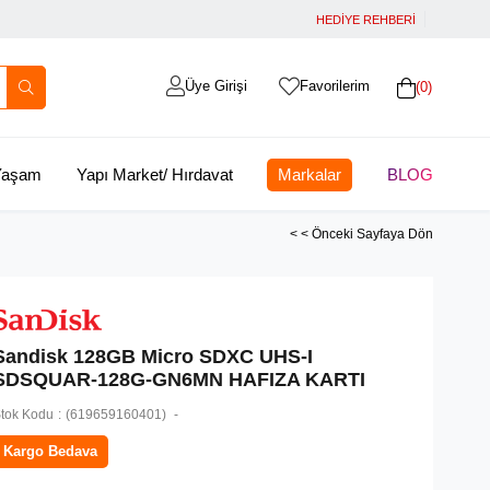
HEDİYE REHBERİ
Üye Girişi
Favorilerim
0
 Yaşam
Yapı Market/ Hırdavat
Markalar
BLOG
< < Önceki Sayfaya Dön
Sandisk 128GB Micro SDXC UHS-I
SDSQUAR-128G-GN6MN HAFIZA KARTI
tok Kodu
(619659160401)
Kargo Bedava