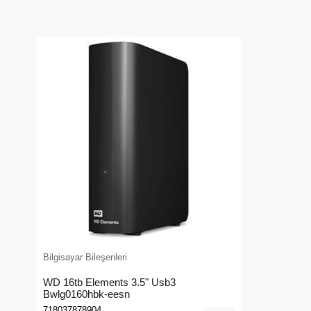
Bilgisayar Bileşenleri
WD 16tb Elements 3.5" Usb3
Bwlg0160hbk-eesn
718037878904