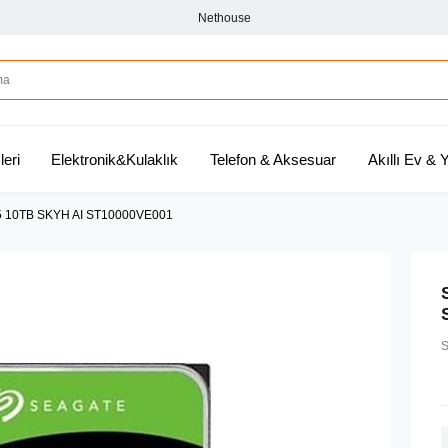
Nethouse
leri
Elektronik&Kulaklık
Telefon & Aksesuar
Akıllı Ev &
5 10TB SKYH AI ST10000VE001
S