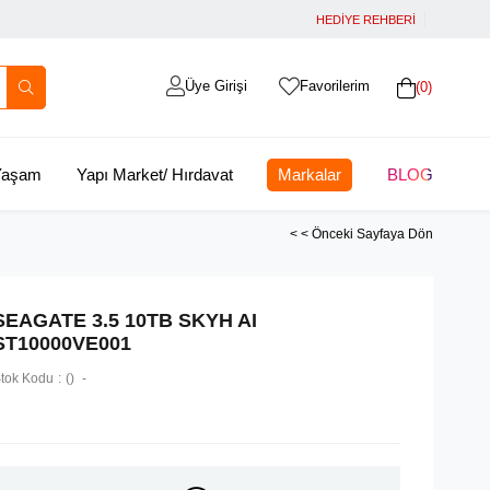
HEDİYE REHBERİ
Üye Girişi
Favorilerim
0
 Yaşam
Yapı Market/ Hırdavat
Markalar
BLOG
< < Önceki Sayfaya Dön
SEAGATE 3.5 10TB SKYH AI
ST10000VE001
tok Kodu
()