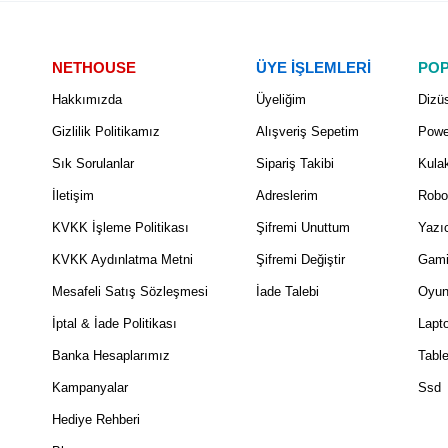
NETHOUSE
ÜYE İŞLEMLERİ
POP
Hakkımızda
Üyeliğim
Dizüs
Gizlilik Politikamız
Alışveriş Sepetim
Powe
Sık Sorulanlar
Sipariş Takibi
Kulak
İletişim
Adreslerim
Robo
KVKK İşleme Politikası
Şifremi Unuttum
Yazıc
KVKK Aydınlatma Metni
Şifremi Değiştir
Gami
Mesafeli Satış Sözleşmesi
İade Talebi
Oyun
İptal & İade Politikası
Lapt
Banka Hesaplarımız
Table
Kampanyalar
Ssd
Hediye Rehberi