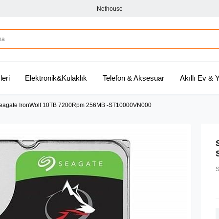
Nethouse
leri
Elektronik&Kulaklık
Telefon & Aksesuar
Akıllı Ev &
eagate IronWolf 10TB 7200Rpm 256MB -ST10000VN000
S