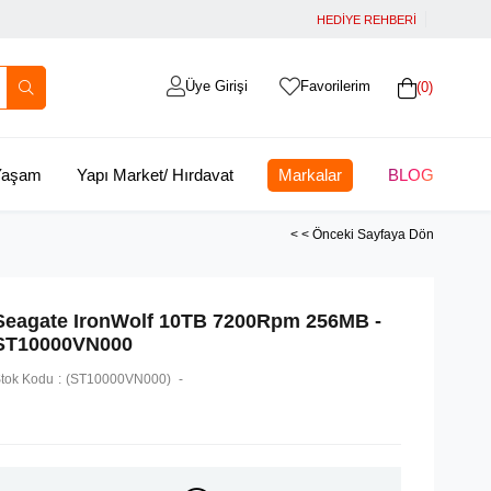
HEDİYE REHBERİ
Üye Girişi
Favorilerim
0
 Yaşam
Yapı Market/ Hırdavat
Markalar
BLOG
< < Önceki Sayfaya Dön
Seagate IronWolf 10TB 7200Rpm 256MB -
ST10000VN000
tok Kodu
(ST10000VN000)