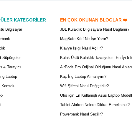
ÜLER KATEGORİLER
EN ÇOK OKUNAN BLOGLAR ❤️
tü Bilgisayar
JBL Kulaklık Bilgisayara Nasıl Bağlanır?
rbank
MagSafe Kılıf Ne İşe Yarar?
lık
Klavye Işığı Nasıl Açılır?
t Süpürgeler
Kulak Üstü Kulaklık Tavsiyeleri: En İyi 5 
ı & Tarayıcı
AirPods Pro Orijinal Olduğunu Nasıl Anlar
ng Laptop
Kaç İnç Laptop Almalıyım?
 Konsolu
Wifi Şifresi Nasıl Değiştirilir?
op
Ofis için En Kullanışlı Asus Laptop Modell
t
Tablet Alırken Nelere Dikkat Etmelisiniz?
Powerbank Nasıl Seçilir?