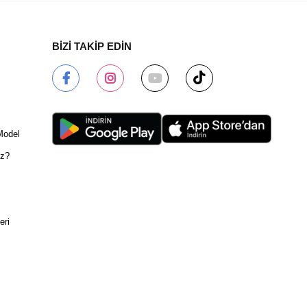
BİZİ TAKİP EDİN
Model
ız?
eri