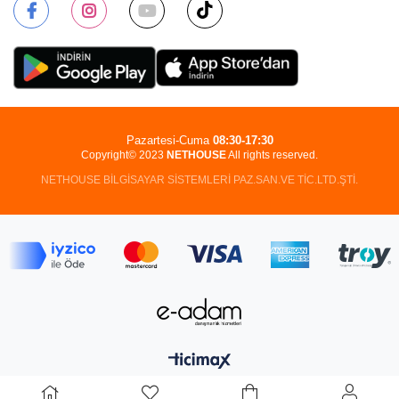
Pazartesi-Cuma
08:30-17:30
Copyright© 2023
NETHOUSE
All rights reserved.
NETHOUSE BİLGİSAYAR SİSTEMLERİ PAZ.SAN.VE TİC.LTD.ŞTİ.