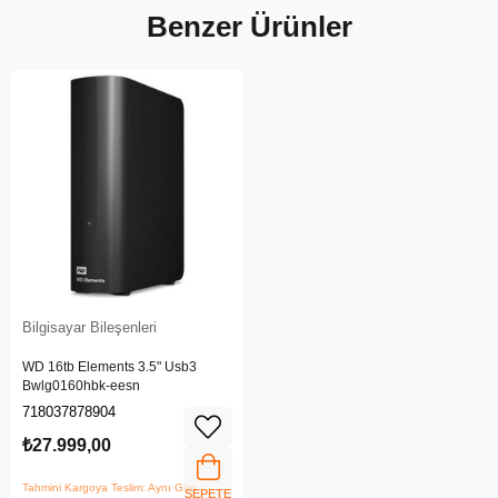
Benzer Ürünler
Bilgisayar Bileşenleri
WD 16tb Elements 3.5" Usb3
Bwlg0160hbk-eesn
718037878904
₺27.999,00
Tahmini Kargoya Teslim: Aynı Gün
SEPETE