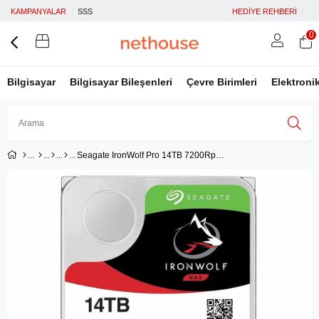
KAMPANYALAR
SSS
HEDİYE REHBERİ
0
Bilgisayar
Bilgisayar Bileşenleri
Çevre Birimleri
Elektroni
Seagate IronWolf Pro 14TB 7200Rpm -ST14000NE0008
Üye Girişi
Üye Ol
Facebook İle Bağlan
Google İle Bağlan