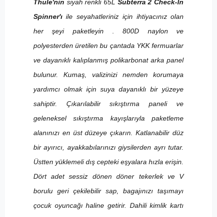
Thule'nin
siyah renkli 65L
Subterra 2 Check-In
Spinner'ı
ile seyahatleriniz için ihtiyacınız olan
her şeyi paketleyin
. 800D naylon ve
polyesterden üretilen bu çantada YKK fermuarlar
ve dayanıklı kalıplanmış polikarbonat arka panel
bulunur. Kumaş, valizinizi nemden korumaya
yardımcı olmak için suya dayanıklı bir yüzeye
sahiptir. Çıkarılabilir sıkıştırma paneli ve
geleneksel sıkıştırma kayışlarıyla paketleme
alanınızı en üst düzeye çıkarın. Katlanabilir düz
bir ayırıcı, ayakkabılarınızı giysilerden ayrı tutar.
Üstten yüklemeli dış cepteki eşyalara hızla erişin.
Dört adet sessiz dönen döner tekerlek ve V
borulu geri çekilebilir sap, bagajınızı taşımayı
çocuk oyuncağı haline getirir. Dahili kimlik kartı