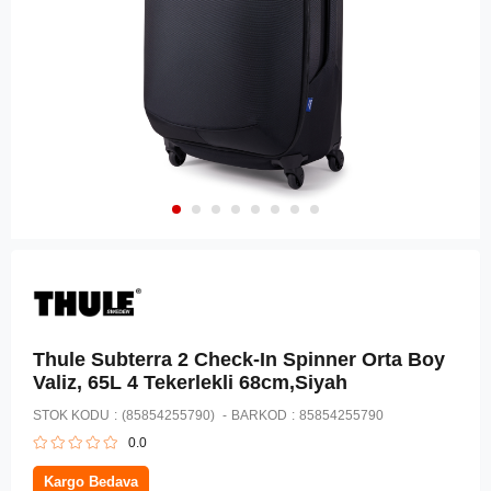
Thule Subterra 2 Check-In Spinner Orta Boy
Valiz, 65L 4 Tekerlekli 68cm,Siyah
STOK KODU
(85854255790)
BARKOD
:
85854255790
0.0
Kargo Bedava