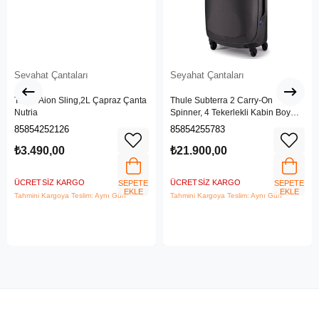
Seyahat Çantaları
Seyahat Çantaları
Thule Aion Sling,2L Çapraz Çanta
Thule Subterra 2 Carry-On
Nutria
Spinner, 4 Tekerlekli Kabin Boy
Valiz 35L, Vetiver Gray
85854252126
85854255783
₺3.490,00
₺21.900,00
ÜCRETSIZ KARGO
ÜCRETSIZ KARGO
SEPETE
SEPETE
EKLE
EKLE
Tahmini Kargoya Teslim: Aynı Gün
Tahmini Kargoya Teslim: Aynı Gün