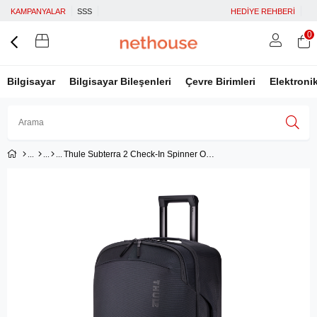
KAMPANYALAR
SSS
HEDİYE REHBERİ
0
Bilgisayar
Bilgisayar Bileşenleri
Çevre Birimleri
Elektroni
Thule Subterra 2 Check-In Spinner Orta Boy Valiz, 65L 4 Tekerlekli 68cm,Siyah
Üye Girişi
Üye Ol
Facebook İle Bağlan
Google İle Bağlan