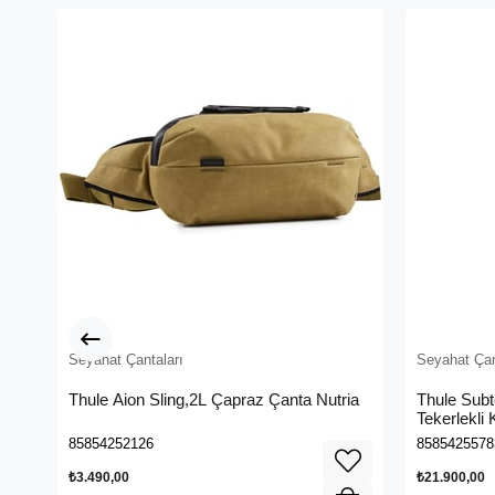
Seyahat Çantaları
Seyahat Çan
Thule Aion Sling,2L Çapraz Çanta Nutria
Thule Subt
Tekerlekli 
Gray
85854252126
8585425578
₺3.490,00
₺21.900,00