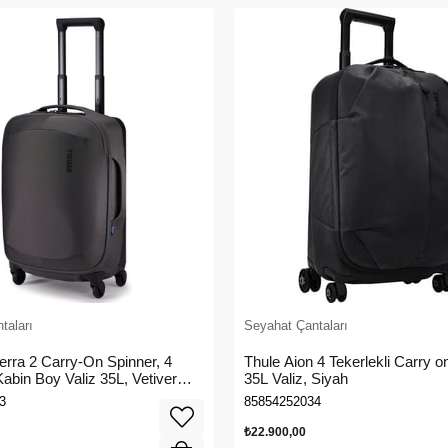
taları
Seyahat Çantaları
erra 2 Carry-On Spinner, 4
Thule Aion 4 Tekerlekli Carry o
Kabin Boy Valiz 35L, Vetiver
35L Valiz, Siyah
3
85854252034
₺22.900,00