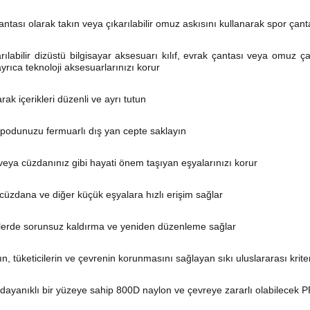
 çantası olarak takın veya çıkarılabilir omuz askısını kullanarak spor çant
labilir dizüstü bilgisayar aksesuarı kılıf, evrak çantası veya omuz çan
 ayrıca teknoloji aksesuarlarınızı korur
arak içerikleri düzenli ve ayrı tutun
ripodunuzu fermuarlı dış yan cepte saklayın
eya cüzdanınız gibi hayati önem taşıyan eşyalarınızı korur
 cüzdana ve diğer küçük eşyalara hızlı erişim sağlar
melerde sorunsuz kaldırma ve yeniden düzenleme sağlar
rın, tüketicilerin ve çevrenin korunmasını sağlayan sıkı uluslararası kri
dayanıklı bir yüzeye sahip 800D naylon ve çevreye zararlı olabilecek P