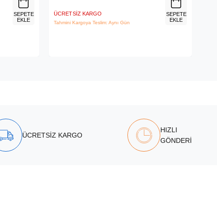
ÜCRETSIZ KARGO
ÜCR
SEPETE
SEPETE
EKLE
EKLE
Tahmini Kargoya Teslim: Aynı Gün
Tahm
HIZLI
ÜCRETSİZ KARGO
GÖNDERİ