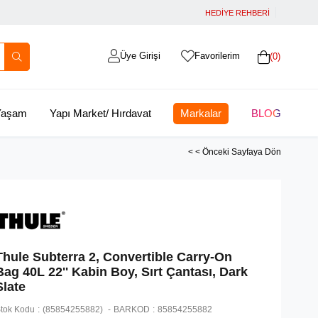
HEDİYE REHBERİ
Üye Girişi
Favorilerim
0
 Yaşam
Yapı Market/ Hırdavat
Markalar
BLOG
< < Önceki Sayfaya Dön
Thule Subterra 2, Convertible Carry-On
Bag 40L 22'' Kabin Boy, Sırt Çantası, Dark
Slate
tok Kodu
(85854255882)
BARKOD
:
85854255882