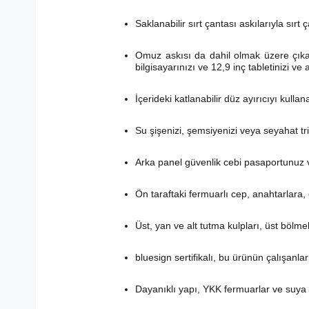
Saklanabilir sırt çantası askılarıyla sırt
Omuz askısı da dahil olmak üzere çıkarı
bilgisayarınızı ve 12,9 inç tabletinizi ve
İçerideki katlanabilir düz ayırıcıyı kullan
Su şişenizi, şemsiyenizi veya seyahat t
Arka panel güvenlik cebi pasaportunuz v
Ön taraftaki fermuarlı cep, anahtarlara,
Üst, yan ve alt tutma kulpları, üst böl
bluesign sertifikalı, bu ürünün çalışanla
Dayanıklı yapı, YKK fermuarlar ve suya 