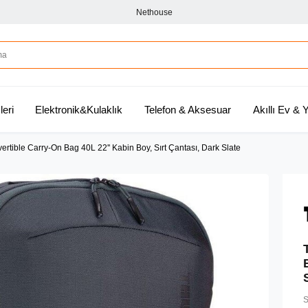
Nethouse
leri
Elektronik&Kulaklık
Telefon & Aksesuar
Akıllı Ev &
ertible Carry-On Bag 40L 22'' Kabin Boy, Sırt Çantası, Dark Slate
S