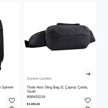
Seyahat Çantaları
Sey
n Spinner
Thule Aion Sling Bag 2L Çapraz Çanta,
Thu
Siyah
36L
85854252119
858
₺3.490,00
₺22