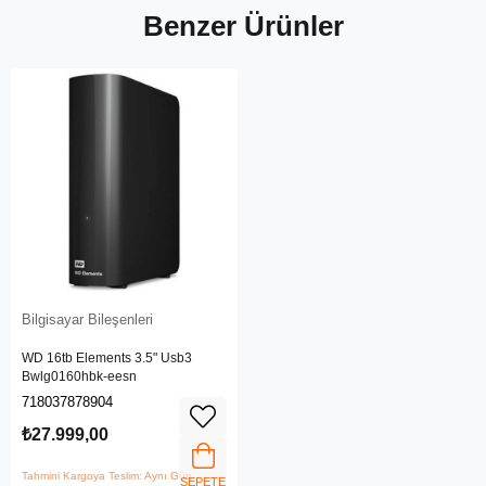
Benzer Ürünler
Bilgisayar Bileşenleri
WD 16tb Elements 3.5" Usb3
Bwlg0160hbk-eesn
718037878904
₺27.999,00
Tahmini Kargoya Teslim: Aynı Gün
SEPETE