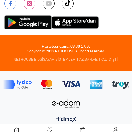
Pazartesi-Cuma
08:30-17:30
Copyright© 2023
NETHOUSE
All rights reserved.
NETHOUSE BİLGİSAYAR SİSTEMLERİ PAZ.SAN.VE TİC.LTD.ŞTİ.