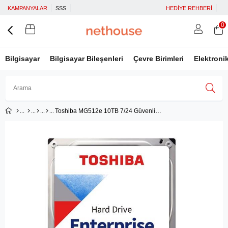
KAMPANYALAR
SSS
HEDİYE REHBERİ
0
Bilgisayar
Bilgisayar Bileşenleri
Çevre Birimleri
Elektroni
Toshiba MG512e 10TB 7/24 Güvenlik - Enterprise
Üye Girişi
Üye Ol
Facebook İle Bağlan
Google İle Bağlan