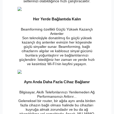
setlerinizi olabildiğince hızlı çalıştıracaktır.
Her Yerde Bağlantıda Kalın
Beamforming özellikli Güçlü Yüksek Kazançlı
Antenler
Son teknolojiyle donatılmış 6x güçlü yüksek
kazançlı dış antenler evinizin her köşesinde
güçlü sinyaller sunar. Beamforming, bağlı
cihazlarını algılar ve kablosuz sinyal gücünü
bunlara yoğunlaştırır ve bağlantılarınızı
güçlendirir. İstediğiniz her zaman ve yerde hızlı
ve kesintisiz Wi-Fi'nin keyfini yaşayın.
Aynı Anda Daha Fazla Cihaz Bağlanır
Bilgisayar, Akıllı Telefonlarınızı Yenilemeden Ağ
Performansınızı Arttırır...
Geleneksel bir router, bir ağda aynı anda birden
fazla cihazın bağlı olması halinde bu cihazları
kuyruğa almak zorundadır ve bu da ağ
tıkanıklığına yol açmaktadır. Ancak, MU-MIMO