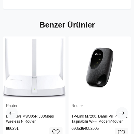
Benzer Ürünler
Router
Router
Mercusys MW305R 300Mbps
TP-Link M7200, Dahili Pilli 4G LTE
Wireless N Router
Taşınabilir Wi-Fi Modem/Router
986291
6935364082505