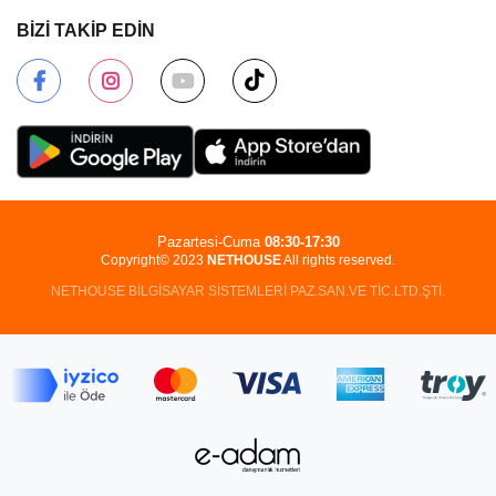
BİZİ TAKİP EDİN
Pazartesi-Cuma
08:30-17:30
Copyright© 2023
NETHOUSE
All rights reserved.
NETHOUSE BİLGİSAYAR SİSTEMLERİ PAZ.SAN.VE TİC.LTD.ŞTİ.