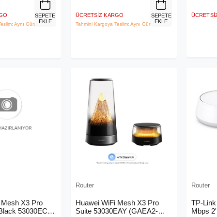
RGO
ÜCRETSIZ KARGO
ÜCRETSI
SEPETE
SEPETE
EKLE
EKLE
eslim: Aynı Gün
Tahmini Kargoya Teslim: Aynı Gün
Router
Router
 Mesh X3 Pro
Huawei WiFi Mesh X3 Pro
TP-Link
 Black 53030ECM
Suite 53030EAY (GAEA2-
Mbps 2'l