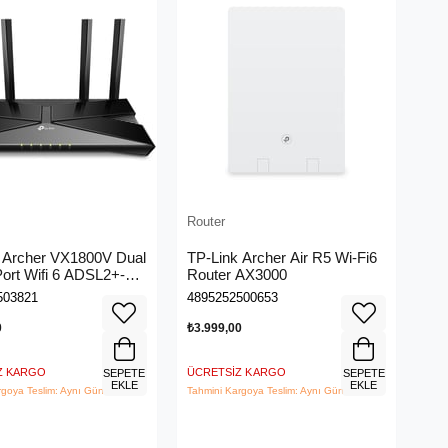
Router
 Archer VX1800V Dual
TP-Link Archer Air R5 Wi-Fi6
Port Wifi 6 ADSL2+-
Router AX3000
Modem
503821
4895252500653
0
₺3.999,00
Z KARGO
ÜCRETSIZ KARGO
SEPETE
SEPETE
EKLE
EKLE
rgoya Teslim: Aynı Gün
Tahmini Kargoya Teslim: Aynı Gün