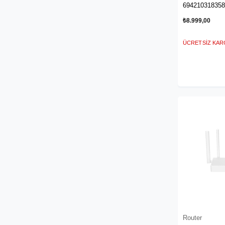
(GAEA2-PLM
694210318358
₺8.999,00
ÜCRETSIZ KA
Router