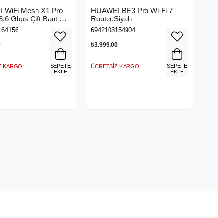
 WiFi Mesh X1 Pro
HUAWEI BE3 Pro Wi-Fi 7
3.6 Gbps Çift Bant Wi-
Router,Siyah
164156
6942103154904
0
₺3.999,00
SEPETE
SEPETE
Z KARGO
ÜCRETSIZ KARGO
EKLE
EKLE