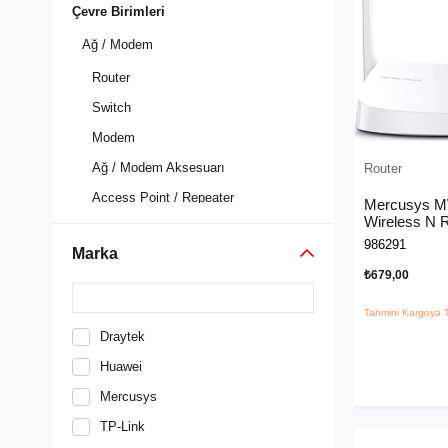
Çevre Birimleri
Ağ / Modem
Router
Switch
Modem
Ağ / Modem Aksesuarı
Router
Access Point / Repeater
Mercusys 
Wireless N 
Anten / Ağ Adaptörü
986291
Marka
Firewall
₺679,00
Menzil Genişletici
Tahmini Kargoya T
Powerline
Draytek
Huawei
Mercusys
TP-Link