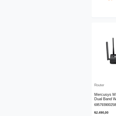
Router
Mercusys 
Dual Band Wi
695793900258
₺2.490,00