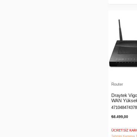
Router
Draytek Vigo
WAN Yüksek
471048474378
₺8.499,00
ÜCRETSIZ KA
Tahmini Kargoya T