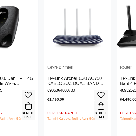
Çevre Birimleri
Router
0, Dahili Pilli 4G
TP-Link Archer C20 AC750
TP-Link
ir Wi-Fi
KABLOSUZ DUAL BAND
Bant 4 
er
ROUTER
VDSL 
5
6935364080730
4895252
₺1.490,00
₺4.490,0
RGO
ÜCRETSIZ KARGO
ÜCRETSI
SEPETE
SEPETE
EKLE
EKLE
eslim: Aynı Gün
Tahmini Kargoya Teslim: Aynı Gün
Tahmini Ka