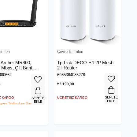
imleri
Çevre Birimleri
 Archer MR400,
Tp-Link DECO-E4-2P Mesh
Mbps, Çift Bant,
2'li Router
Port, 4G/3G SIM
080662
6935364085278
 Kablosuz 4G LTE
0
₺3.190,00
SEPETE
Z KARGO
ÜCRETSIZ KARGO
SEPETE
EKLE
EKLE
rgoya Teslim: Aynı Gün