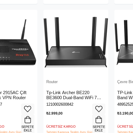
Router
Çevre Bir
r 2915AC Çift
Tp-Link Archer BE220
TP-Link
 VPN Router
BE3600 Dual-Band WiFi 7
Band Wi
EasyMesh Router
7
1210002600842
4895252
₺2.999,00
₺3.190,0
RGO
ÜCRETSIZ KARGO
ÜCRETSI
SEPETE
SEPETE
EKLE
EKLE
eslim: Aynı Gün
Tahmini Kargoya Teslim: Aynı Gün
Tahmini Ka