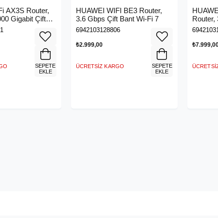
i AX3S Router,
HUAWEI WIFI BE3 Router,
HUAWEI
00 Gigabit Çift
3.6 Gbps Çift Bant Wi-Fi 7
Router, 
z Yönlendirici,
Fi 7
1
6942103128806
6942103
₺2.999,00
₺7.999,0
SEPETE
SEPETE
RGO
ÜCRETSIZ KARGO
ÜCRETSI
EKLE
EKLE