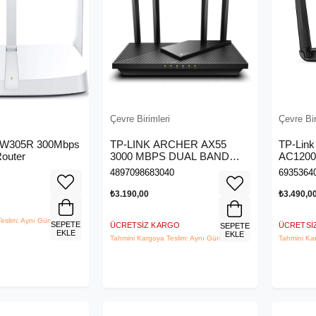
Çevre Birimleri
Çevre Bir
MW305R 300Mbps
TP-LINK ARCHER AX55
TP-Link
Router
3000 MBPS DUAL BAND
AC1200 
GIGABIT Wi-Fi 6 ROUTER
10/100 
4897098683040
6935364
Yuvası,
Router
₺3.190,00
₺3.490,0
eslim: Aynı Gün
SEPETE
ÜCRETSIZ KARGO
ÜCRETSI
SEPETE
EKLE
EKLE
Tahmini Kargoya Teslim: Aynı Gün
Tahmini Ka