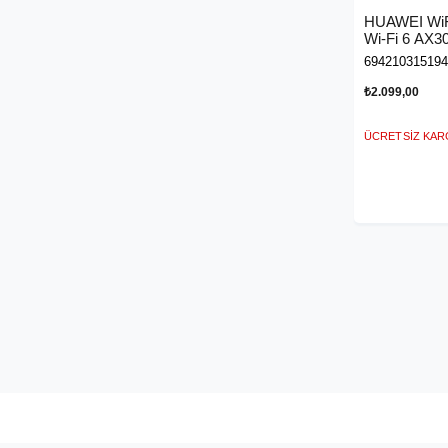
HUAWEI WiF
Wi-Fi 6 AX30
Bant Kablosu
694210315194
Beyaz
₺2.099,00
ÜCRETSIZ KA