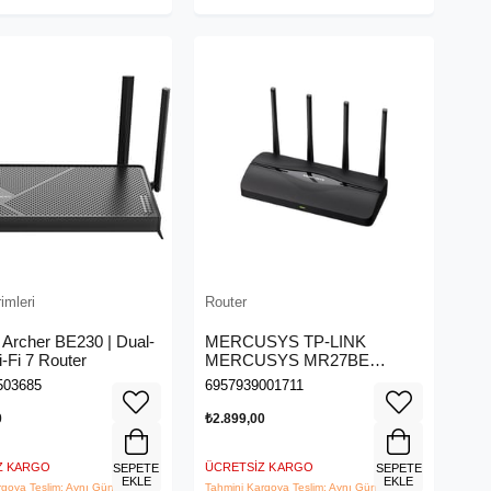
imleri
Router
 Archer BE230 | Dual-
MERCUSYS TP-LINK
-Fi 7 Router
MERCUSYS MR27BE
BE3600 DUAL BAND WIFI 7
503685
6957939001711
ROUTER
0
₺2.899,00
Z KARGO
ÜCRETSIZ KARGO
SEPETE
SEPETE
EKLE
EKLE
rgoya Teslim: Aynı Gün
Tahmini Kargoya Teslim: Aynı Gün