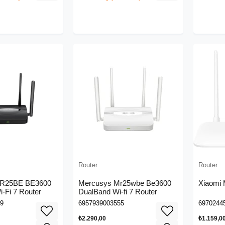
Router
Router
MR25BE BE3600
Mercusys Mr25wbe Be3600
Xiaomi 
-Fi 7 Router
DualBand Wi-fi 7 Router
9
6957939003555
6970244
₺2.290,00
₺1.159,0