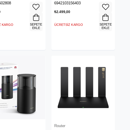
602808
6942103156403
0
₺2.499,00
SEPETE
SEPETE
Z KARGO
ÜCRETSIZ KARGO
EKLE
EKLE
Router