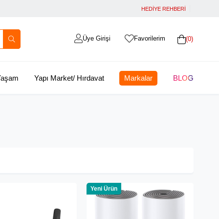
HEDİYE REHBERİ
Üye Girişi
Favorilerim
0
 Yaşam
Yapı Market/ Hırdavat
Markalar
BLOG
Yeni Ürün