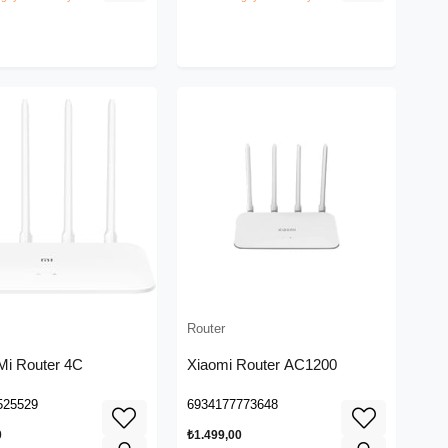
Router
Mi Router 4C
Xiaomi Router AC1200
525529
6934177773648
0
₺1.499,00