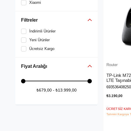
Xiaomi
Filtreler
İndirimli Ürünler
Yeni Ürünler
Ücretsiz Kargo
Router
Fiyat Aralığı
TP-Link M720
LTE Taşınabil
Modem/Rout
693536408250
₺679,00 - ₺13.999,00
₺3.190,00
ÜCRETSIZ KA
Tahmini Kargoya T