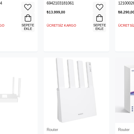
21-20)
PL21-121)
4
6942103181061
1210002
₺13.999,00
₺8.290,0
SEPETE
SEPETE
RGO
ÜCRETSIZ KARGO
ÜCRETSI
EKLE
EKLE
Router
Router