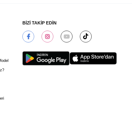
BİZİ TAKİP EDİN
Model
ız?
eri