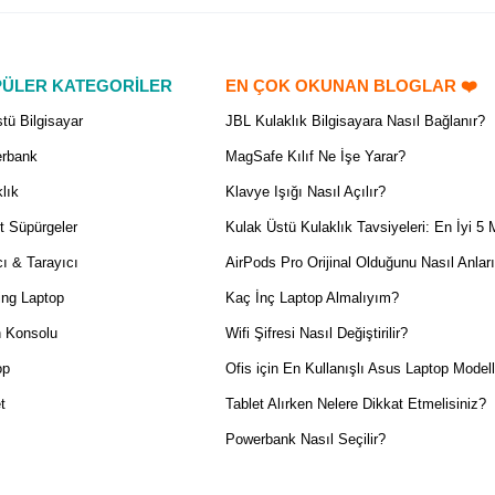
ÜLER KATEGORİLER
EN ÇOK OKUNAN BLOGLAR ❤️
tü Bilgisayar
JBL Kulaklık Bilgisayara Nasıl Bağlanır?
rbank
MagSafe Kılıf Ne İşe Yarar?
lık
Klavye Işığı Nasıl Açılır?
t Süpürgeler
Kulak Üstü Kulaklık Tavsiyeleri: En İyi 5 
ı & Tarayıcı
AirPods Pro Orijinal Olduğunu Nasıl Anlar
ng Laptop
Kaç İnç Laptop Almalıyım?
 Konsolu
Wifi Şifresi Nasıl Değiştirilir?
op
Ofis için En Kullanışlı Asus Laptop Modell
t
Tablet Alırken Nelere Dikkat Etmelisiniz?
Powerbank Nasıl Seçilir?