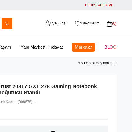
HEDİYE REHBERİ
Üye Girişi
Favorilerim
0
 Yaşam
Yapı Market/ Hırdavat
Markalar
BLOG
< < Önceki Sayfaya Dön
Trust 20817 GXT 278 Gaming Notebook
Soğutucu Standı
tok Kodu
(908678)