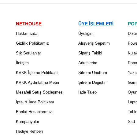
NETHOUSE
ÜYE İŞLEMLERİ
POP
Hakkımızda
Üyeliğim
Dizüs
Gizlilik Politikamız
Alışveriş Sepetim
Powe
Sık Sorulanlar
Sipariş Takibi
Kulak
İletişim
Adreslerim
Robo
KVKK İşleme Politikası
Şifremi Unuttum
Yazıc
KVKK Aydınlatma Metni
Şifremi Değiştir
Gami
Mesafeli Satış Sözleşmesi
İade Talebi
Oyun
İptal & İade Politikası
Lapt
Banka Hesaplarımız
Table
Kampanyalar
Ssd
Hediye Rehberi