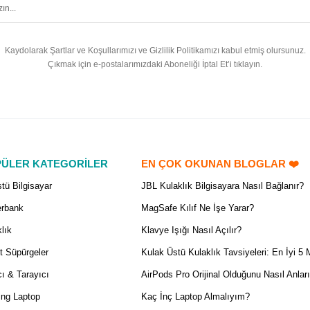
Kaydolarak Şartlar ve Koşullarımızı ve Gizlilik Politikamızı kabul etmiş olursunuz.
Çıkmak için e-postalarımızdaki Aboneliği İptal Et’i tıklayın.
ÜLER KATEGORİLER
EN ÇOK OKUNAN BLOGLAR ❤️
tü Bilgisayar
JBL Kulaklık Bilgisayara Nasıl Bağlanır?
rbank
MagSafe Kılıf Ne İşe Yarar?
lık
Klavye Işığı Nasıl Açılır?
t Süpürgeler
Kulak Üstü Kulaklık Tavsiyeleri: En İyi 5 
ı & Tarayıcı
AirPods Pro Orijinal Olduğunu Nasıl Anlar
ng Laptop
Kaç İnç Laptop Almalıyım?