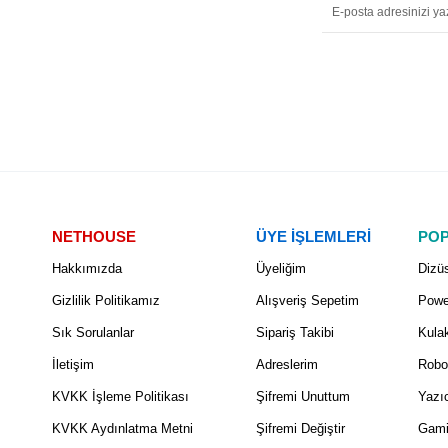
NETHOUSE
ÜYE İŞLEMLERİ
POP
Hakkımızda
Üyeliğim
Dizüs
Gizlilik Politikamız
Alışveriş Sepetim
Powe
Sık Sorulanlar
Sipariş Takibi
Kulak
İletişim
Adreslerim
Robo
KVKK İşleme Politikası
Şifremi Unuttum
Yazıc
KVKK Aydınlatma Metni
Şifremi Değiştir
Gami