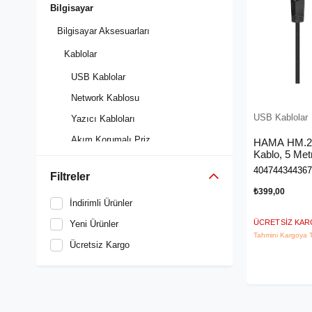
Bilgisayar
Bilgisayar Aksesuarları
Kablolar
USB Kablolar
Network Kablosu
USB Kablolar
Yazıcı Kabloları
Akım Korumalı Priz
HAMA HM.20
Kablo, 5 Met
Kasa İçi Kablolar
404744344367
Filtreler
VGA Kablolar
₺399,00
HDMI Kablolar
İndirimli Ürünler
ÜCRETSIZ KA
Ses ve Görüntü Kabloları
Yeni Ürünler
Tahmini Kargoya T
Güç Kablosu
Ücretsiz Kargo
Dönüştürücü Kablo