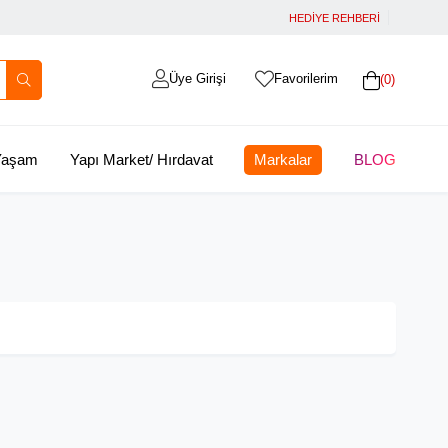
HEDİYE REHBERİ
Üye Girişi
Favorilerim
0
 Yaşam
Yapı Market/ Hırdavat
Markalar
BLOG