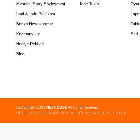
Mesafeli Satış Sözleşmesi
İade Talebi
Oyun
İptal & İade Politikası
Lapt
Banka Hesaplarımız
Table
Kampanyalar
Ssd
Hediye Rehberi
Blog
Copyright© 2023
NETHOUSE
All rights reserved.
NETHOUSE BİLGİSAYAR SİSTEMLERİ PAZ.SAN.VE TİC.LTD.ŞTİ.