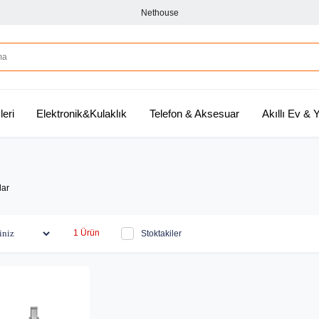
Nethouse
leri
Elektronik&Kulaklık
Telefon & Aksesuar
Akıllı Ev &
lar
1 Ürün
Stoktakiler