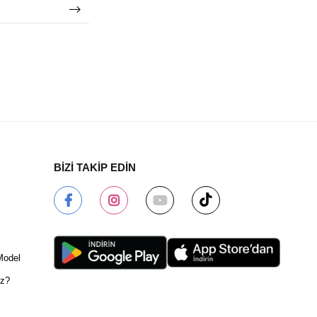
BİZİ TAKİP EDİN
Model
ız?