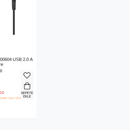
0604 USB 2.0 A
re
0
RGO
SEPETE
EKLE
eslim: Aynı Gün