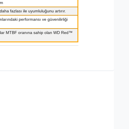
mm
daha fazlası ile uyumluluğunu artırır.
larındaki performansı ve güvenilirliği
te kadar MTBF oranına sahip olan WD Red™