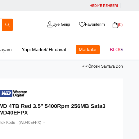
HEDİYE REHBERİ
Üye Girişi
Favorilerim
0
 Yaşam
Yapı Market/ Hırdavat
Markalar
BLOG
< < Önceki Sayfaya Dön
WD 4TB Red 3.5'' 5400Rpm 256MB Sata3
WD40EFPX
tok Kodu
(WD40EFPX)