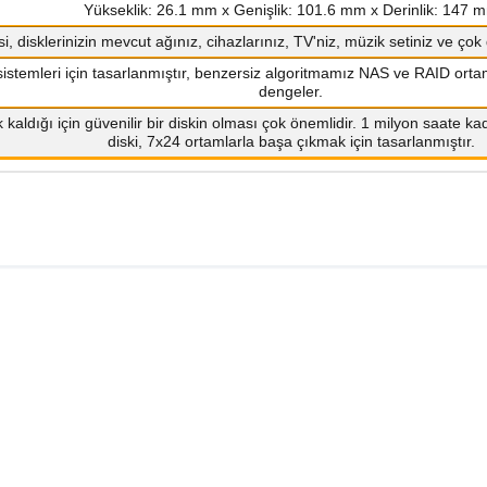
Yükseklik: 26.1 mm x Genişlik: 101.6 mm x Derinlik: 147 
, disklerinizin mevcut ağınız, cihazlarınız, TV'niz, müzik setiniz ve çok 
 sistemleri için tasarlanmıştır, benzersiz algoritmamız NAS ve RAID ortam
dengeler.
k kaldığı için güvenilir bir diskin olması çok önemlidir. 1 milyon saa
diski, 7x24 ortamlarla başa çıkmak için tasarlanmıştır.