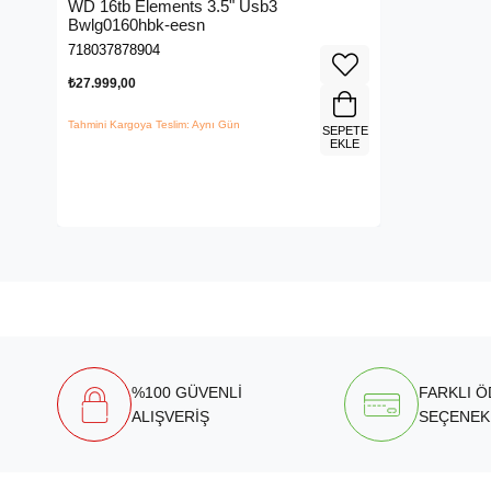
WD 16tb Elements 3.5" Usb3
Bwlg0160hbk-eesn
718037878904
₺27.999,00
Tahmini Kargoya Teslim: Aynı Gün
SEPETE
EKLE
%100 GÜVENLİ
FARKLI 
ALIŞVERİŞ
SEÇENEK