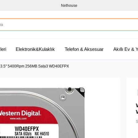
Nethouse
leri
Elektronik&Kulaklık
Telefon & Aksesuar
Akıllı Ev &
3.5'' 5400Rpm 256MB Sata3 WD40EFPX
S