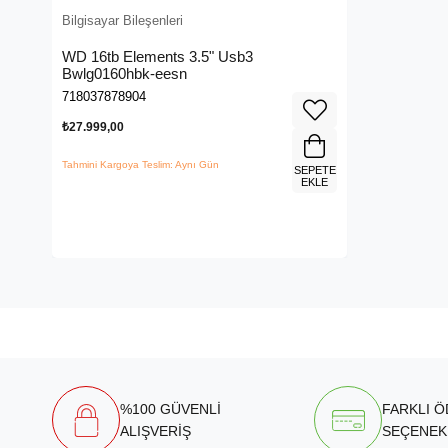
Bilgisayar Bileşenleri
WD 16tb Elements 3.5" Usb3
Bwlg0160hbk-eesn
718037878904
₺27.999,00
Tahmini Kargoya Teslim: Aynı Gün
SEPETE
EKLE
%100 GÜVENLİ
FARKLI 
ALIŞVERİŞ
SEÇENEK