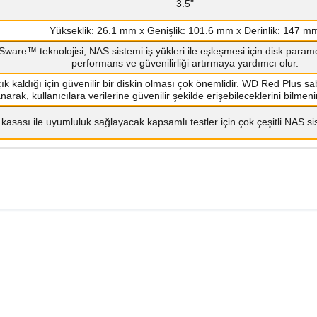
3.5"
Yükseklik: 26.1 mm x Genişlik: 101.6 mm x Derinlik: 147 m
Sware™ teknolojisi, NAS sistemi iş yükleri ile eşleşmesi için disk parame
performans ve güvenilirliği artırmaya yardımcı olur.
k kaldığı için güvenilir bir diskin olması çok önemlidir. WD Red Plus sabi
narak, kullanıcılara verilerine güvenilir şekilde erişebileceklerini bilmeni
asası ile uyumluluk sağlayacak kapsamlı testler için çok çeşitli NAS sist