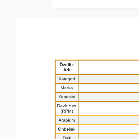
Özellik
Adı
Kategori
Marka
Kapasite
Devir Hızı
(RPM)
Arabirim
Önbellek
Disk