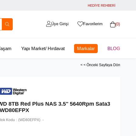
HEDİYE REHBERİ
Üye Girişi
Favorilerim
0
 Yaşam
Yapı Market/ Hırdavat
Markalar
BLOG
< < Önceki Sayfaya Dön
WD 8TB Red Plus NAS 3.5'' 5640Rpm Sata3
-WD80EFPX
tok Kodu
(WD80EFPX)