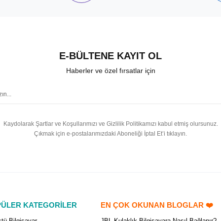
E-BÜLTENE KAYIT OL
Haberler ve özel fırsatlar için
Kaydolarak Şartlar ve Koşullarımızı ve Gizlilik Politikamızı kabul etmiş olursunuz.
Çıkmak için e-postalarımızdaki Aboneliği İptal Et’i tıklayın.
ÜLER KATEGORİLER
EN ÇOK OKUNAN BLOGLAR ❤️
tü Bilgisayar
JBL Kulaklık Bilgisayara Nasıl Bağlanır?