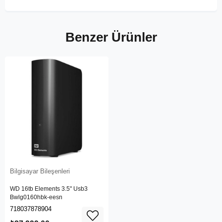
Benzer Ürünler
Bilgisayar Bileşenleri
WD 16tb Elements 3.5" Usb3
Bwlg0160hbk-eesn
718037878904