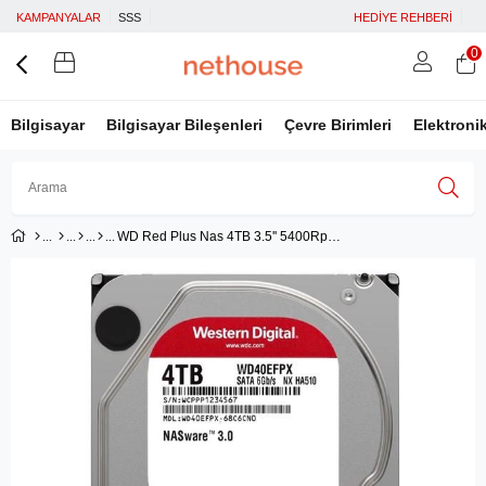
KAMPANYALAR
SSS
HEDİYE REHBERİ
0
Bilgisayar
Bilgisayar Bileşenleri
Çevre Birimleri
Elektroni
WD Red Plus Nas 4TB 3.5'' 5400Rpm SATA (WD40EFPX)
Üye Girişi
Üye Ol
Facebook İle Bağlan
Google İle Bağlan