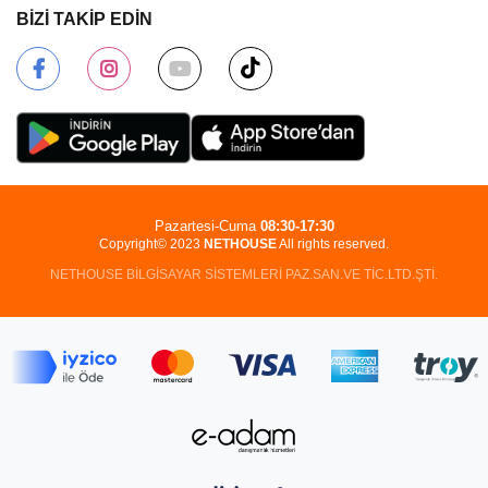
BİZİ TAKİP EDİN
Pazartesi-Cuma
08:30-17:30
Copyright© 2023
NETHOUSE
All rights reserved.
NETHOUSE BİLGİSAYAR SİSTEMLERİ PAZ.SAN.VE TİC.LTD.ŞTİ.