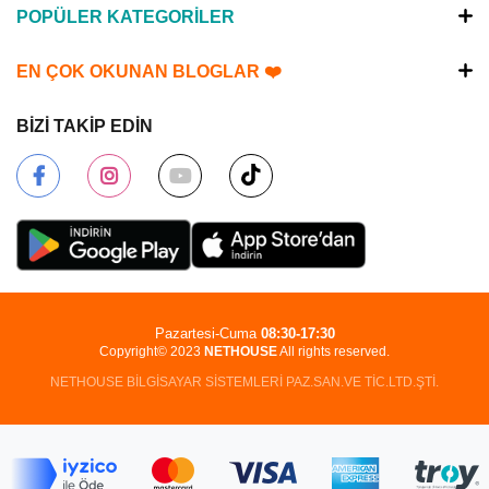
POPÜLER KATEGORİLER
EN ÇOK OKUNAN BLOGLAR ❤️
BİZİ TAKİP EDİN
Pazartesi-Cuma
08:30-17:30
Copyright© 2023
NETHOUSE
All rights reserved.
NETHOUSE BİLGİSAYAR SİSTEMLERİ PAZ.SAN.VE TİC.LTD.ŞTİ.