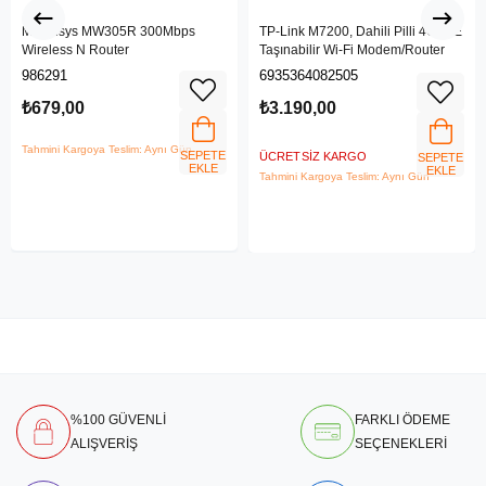
Mercusys MW305R 300Mbps
TP-Link M7200, Dahili Pilli 4G LTE
Wireless N Router
Taşınabilir Wi-Fi Modem/Router
986291
6935364082505
₺679,00
₺3.190,00
Tahmini Kargoya Teslim: Aynı Gün
SEPETE
ÜCRETSIZ KARGO
SEPETE
EKLE
EKLE
Tahmini Kargoya Teslim: Aynı Gün
%100 GÜVENLİ
FARKLI ÖDEME
ALIŞVERİŞ
SEÇENEKLERİ