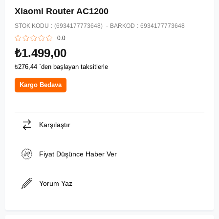
Xiaomi Router AC1200
STOK KODU
(6934177773648)
BARKOD
:
6934177773648
0.0
₺1.499,00
₺276,44
`den başlayan taksitlerle
Kargo Bedava
Karşılaştır
Fiyat Düşünce Haber Ver
Yorum Yaz