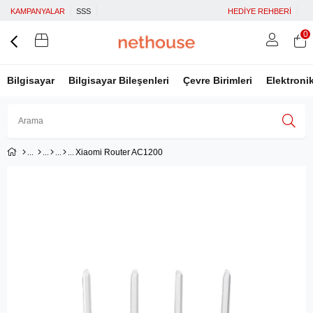
KAMPANYALAR
SSS
HEDİYE REHBERİ
0
Bilgisayar
Bilgisayar Bileşenleri
Çevre Birimleri
Elektroni
Xiaomi Router AC1200
Üye Girişi
Üye Ol
Facebook İle Bağlan
Google İle Bağlan