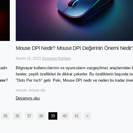
Mouse DPI Nedir? Mouse DPI Değerinin Önemi Nedir
Kasım 16, 2023
Donanım Rehberi
adır.
Bilgisayar kullanıcılarının ve oyuncuların vazgeçilmez araçlarından b
fareler, çeşitli özellikleri ile dikkat çekerler. Bu özelliklerin başında 
anır
?
"Dots Per Inch" gelir. Peki, Mouse DPI nedir ve neden bu kadar önem
mouse, mouse dpi
Devamını oku
35
36
37
38
39
40
41
>