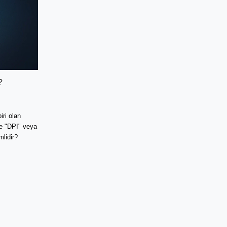
?
iri olan
ise "DPI" veya
lidir?