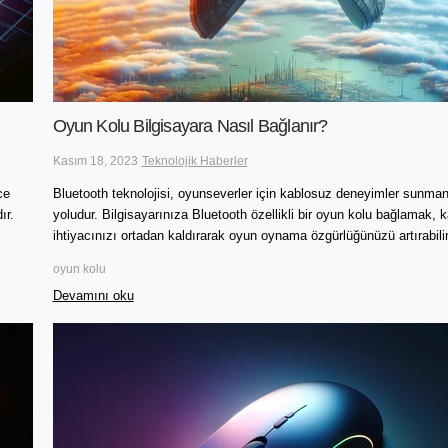
Oyun Kolu Bilgisayara Nasıl Bağlanır?
Kasım 18, 2023
Teknolojik Haberler
ce
Bluetooth teknolojisi, oyunseverler için kablosuz deneyimler sunmanı
ır.
yoludur. Bilgisayarınıza Bluetooth özellikli bir oyun kolu bağlamak, 
ihtiyacınızı ortadan kaldırarak oyun oynama özgürlüğünüzü artırabilir
oyun kolu
Devamını oku