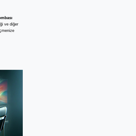
ombası
ği ve diğer
seçmenize