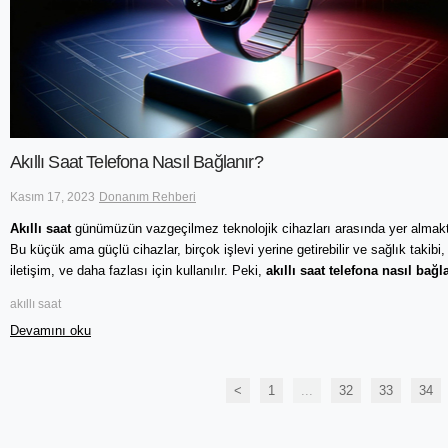
Akıllı Saat Telefona Nasıl Bağlanır?
Kasım 17, 2023
Donanım Rehberi
Akıllı saat
günümüzün vazgeçilmez teknolojik cihazları arasında yer almakt
Bu küçük ama güçlü cihazlar, birçok işlevi yerine getirebilir ve sağlık takibi,
iletişim, ve daha fazlası için kullanılır. Peki,
akıllı saat telefona nasıl bağl
akıllı saat
Devamını oku
<
1
...
32
33
34