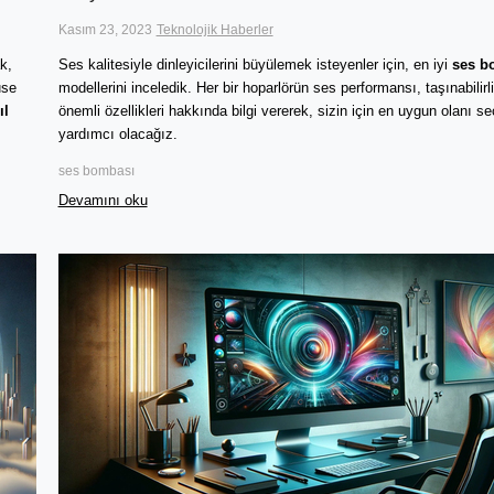
Kasım 23, 2023
Teknolojik Haberler
k,
Ses kalitesiyle dinleyicilerini büyülemek isteyenler için, en iyi
ses b
use
modellerini inceledik.
Her bir hoparlörün ses performansı, taşınabilirli
ıl
önemli özellikleri hakkında bilgi vererek, sizin için en uygun olanı 
yardımcı olacağız.
ses bombası
Devamını oku