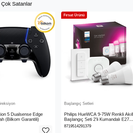
 Çok Satanlar
Fırsat Ürünü
ireksiyon
Başlangıç Setleri
tion 5 Dualsense Edge
Philips HueWCA 9-75W Renkli Akıll
ah (Bilkom Garantili)
Başlangıç Seti 2'li Kumandalı E27
Bluetooth Özellikli
8719514291379