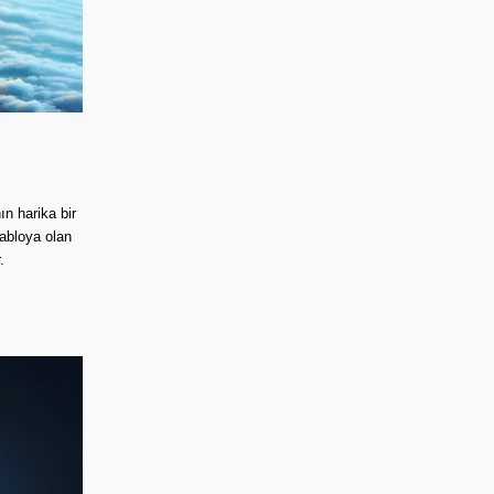
n harika bir
kabloya olan
.