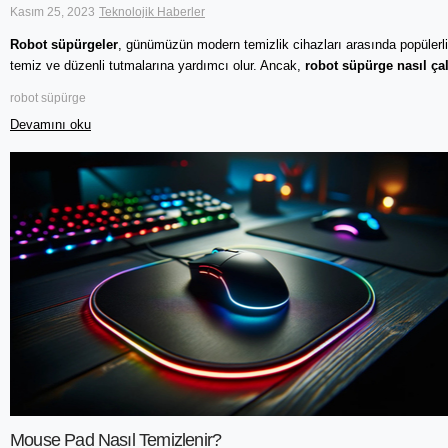
Kasım 25, 2023
Teknolojik Haberler
Robot süpürgeler
, günümüzün modern temizlik cihazları arasında popülerlik
temiz ve düzenli tutmalarına yardımcı olur. Ancak,
robot süpürge nasıl çal
robot süpürge
Devamını oku
Mouse Pad Nasıl Temizlenir?