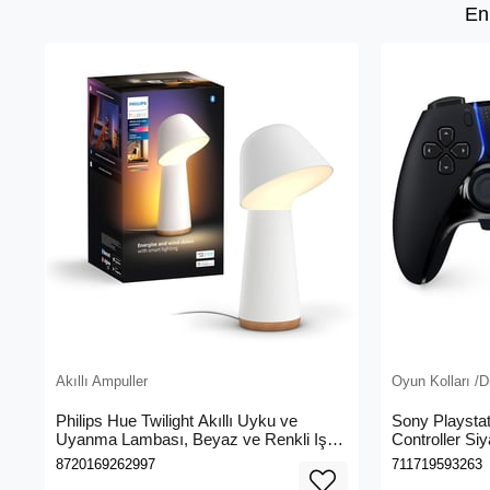
En
Akıllı Ampuller
Oyun Kolları /D
Philips Hue Twilight Akıllı Uyku ve
Sony Playsta
Uyanma Lambası, Beyaz ve Renkli Işık,
Controller Siy
Alexa, Apple Home ve Google Assistant
8720169262997
711719593263
Uyumlu, Beyaz