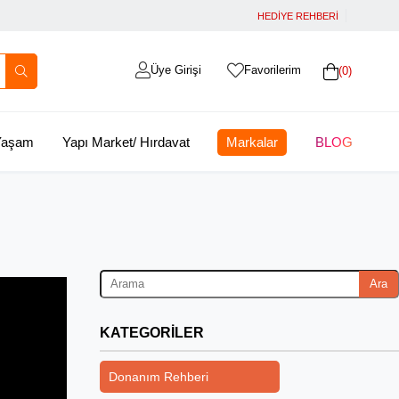
HEDİYE REHBERİ
Üye Girişi
Favorilerim
0
 Yaşam
Yapı Market/ Hırdavat
Markalar
BLOG
Ara
KATEGORILER
Donanım Rehberi