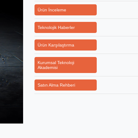
Ürün İnceleme
Teknolojik Haberler
Ürün Karşılaştırma
Kurumsal Teknoloji
Akademisi
Satın Alma Rehberi