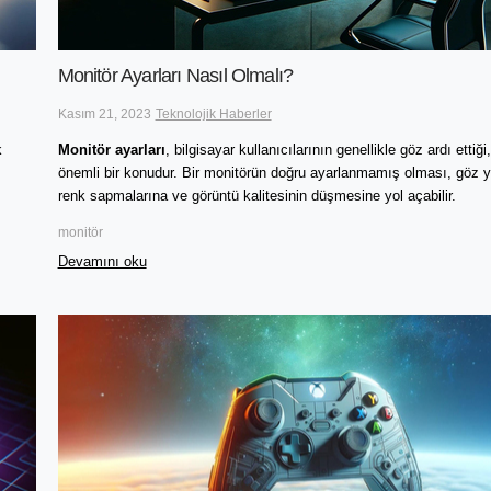
Monitör Ayarları Nasıl Olmalı?
Kasım 21, 2023
Teknolojik Haberler
k
Monitör ayarları
, bilgisayar kullanıcılarının genellikle göz ardı ettiğ
önemli bir konudur. Bir monitörün doğru ayarlanmamış olması, göz 
renk sapmalarına ve görüntü kalitesinin düşmesine yol açabilir.
monitör
Devamını oku