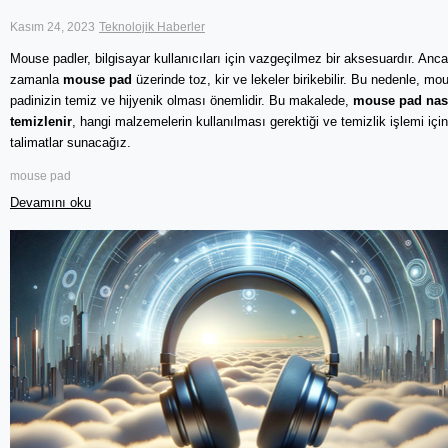
Kasım 24, 2023
Teknolojik Haberler
Mouse padler, bilgisayar kullanıcıları için vazgeçilmez bir aksesuardır. Anca
zamanla
mouse pad
üzerinde toz, kir ve lekeler birikebilir. Bu nedenle, mo
padinizin temiz ve hijyenik olması önemlidir. Bu makalede,
mouse pad nas
temizlenir
, hangi malzemelerin kullanılması gerektiği ve temizlik işlemi için
talimatlar sunacağız.
mouse pad
Devamını oku