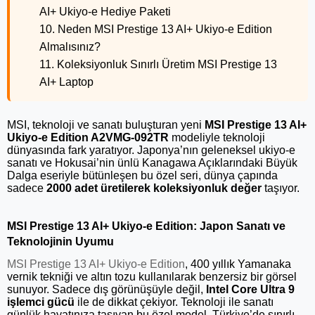
AI+ Ukiyo-e Hediye Paketi
10. Neden MSI Prestige 13 AI+ Ukiyo-e Edition
Almalısınız?
11. Koleksiyonluk Sınırlı Üretim MSI Prestige 13
AI+ Laptop
MSI, teknoloji ve sanatı buluşturan yeni
MSI Prestige 13 AI+
Ukiyo-e Edition A2VMG-092TR
modeliyle teknoloji
dünyasında fark yaratıyor. Japonya’nın geleneksel ukiyo-e
sanatı ve Hokusai’nin ünlü
Kanagawa Açıklarındaki Büyük
Dalga
eseriyle bütünleşen bu özel seri, dünya çapında
sadece
2000 adet üretilerek koleksiyonluk değer
taşıyor.
MSI Prestige 13 AI+ Ukiyo-e Edition: Japon Sanatı ve
Teknolojinin Uyumu
MSI Prestige 13 AI+ Ukiyo-e Edition
, 400 yıllık Yamanaka
vernik tekniği ve altın tozu kullanılarak benzersiz bir görsel
sunuyor. Sadece dış görünüşüyle değil,
Intel Core Ultra 9
işlemci gücü
ile de dikkat çekiyor. Teknoloji ile sanatı
günlük hayatınıza taşıyan bu özel model, Türkiye’de sınırlı