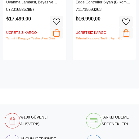
Uyanma Lambası, Beyaz ve
Edge Controller Siyah (Bilkom
Renkli Işık, Alexa, Apple Home ve
Garantili)
8720169262997
711719593263
Google Assistant Uyumlu, Beyaz
₺17.499,00
₺16.990,00
ÜCRETSIZ KARGO
ÜCRETSIZ KARGO
Tahmini Kargoya Teslim: Aynı Gün
Tahmini Kargoya Teslim: Aynı Gün
%100 GÜVENLİ
FARKLI ÖDEME
ALIŞVERİŞ
SEÇENEKLERİ
15 GÜN İÇERİSİNDE