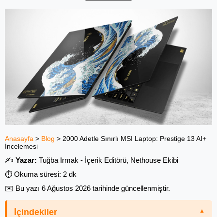
Anasayfa
>
Blog
>
2000 Adetle Sınırlı MSI Laptop: Prestige 13 AI+
İncelemesi
✍️
Yazar:
Tuğba Irmak - İçerik Editörü, Nethouse Ekibi
⏱️ Okuma süresi: 2 dk
✉️ Bu yazı
6 Ağustos 2026
tarihinde güncellenmiştir.
İçindekiler