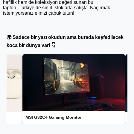
hafiflik hem de koleksiyon değeri sunan bu
laptop, Türkiye’de sınırlı stoklarla satışta. Kaçırmak
istemiyorsanız elinizi çabuk tutun!
🌍 Sadece bir yazı okudun ama burada keşfedilecek
koca bir dünya var! 👇
C4 Gaming Monitör
Gaming Kulaklık Önerile