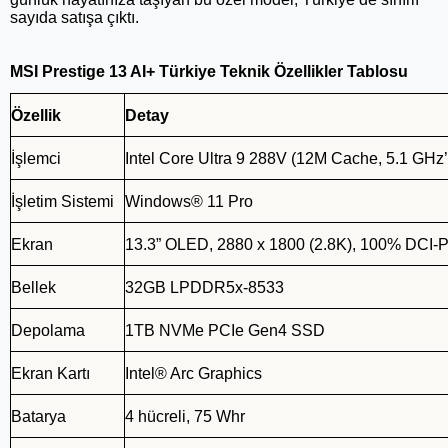
sayıda satışa çıktı.
MSI Prestige 13 AI+ Türkiye Teknik Özellikler Tablosu
Özellik
Detay
İşlemci
Intel Core Ultra 9 288V (12M Cache, 5.1 GHz’
İşletim Sistemi
Windows® 11 Pro
Ekran
13.3” OLED, 2880 x 1800 (2.8K), 100% DCI-
Bellek
32GB LPDDR5x-8533
Depolama
1TB NVMe PCIe Gen4 SSD
Ekran Kartı
Intel® Arc Graphics
Batarya
4 hücreli, 75 Whr