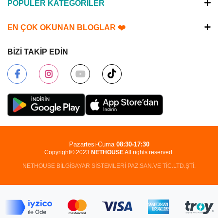
POPÜLER KATEGORİLER
EN ÇOK OKUNAN BLOGLAR ❤️
BİZİ TAKİP EDİN
Pazartesi-Cuma
08:30-17:30
Copyright© 2023
NETHOUSE
All rights reserved.
NETHOUSE BİLGİSAYAR SİSTEMLERİ PAZ.SAN.VE TİC.LTD.ŞTİ.