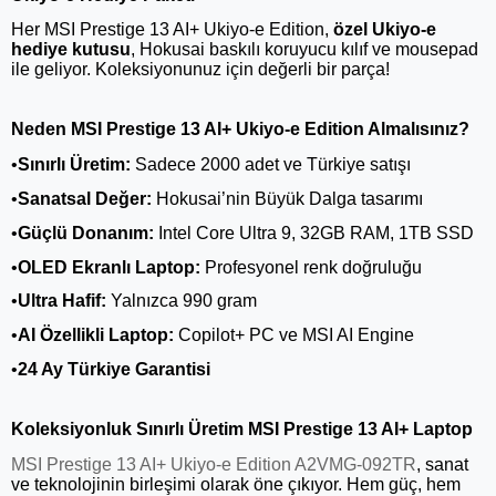
Her MSI Prestige 13 AI+ Ukiyo-e Edition,
özel Ukiyo-e
hediye kutusu
, Hokusai baskılı koruyucu kılıf ve mousepad
ile geliyor. Koleksiyonunuz için değerli bir parça!
Neden MSI Prestige 13 AI+ Ukiyo-e Edition Almalısınız?
•
Sınırlı Üretim:
Sadece 2000 adet ve Türkiye satışı
•
Sanatsal Değer:
Hokusai’nin Büyük Dalga tasarımı
•
Güçlü Donanım:
Intel Core Ultra 9, 32GB RAM, 1TB SSD
•
OLED Ekranlı Laptop:
Profesyonel renk doğruluğu
•
Ultra Hafif:
Yalnızca 990 gram
•
AI Özellikli Laptop:
Copilot+ PC ve MSI AI Engine
•
24 Ay Türkiye Garantisi
Koleksiyonluk Sınırlı Üretim MSI Prestige 13 AI+ Laptop
MSI Prestige 13 AI+ Ukiyo-e Edition A2VMG-092TR
, sanat
ve teknolojinin birleşimi olarak öne çıkıyor. Hem güç, hem