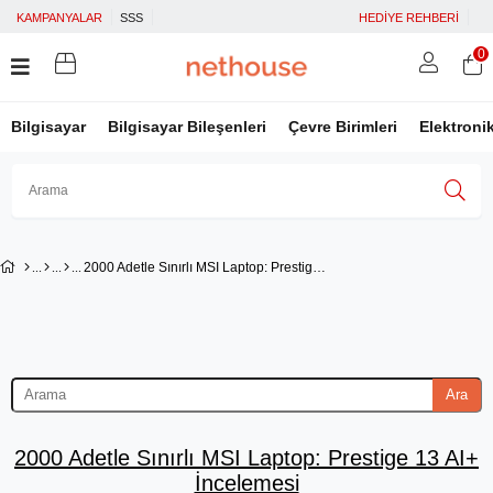
KAMPANYALAR
SSS
HEDİYE REHBERİ
0
Bilgisayar
Bilgisayar Bileşenleri
Çevre Birimleri
Elektroni
Üye Girişi
Üye Ol
Facebook İle Bağlan
2000 Adetle Sınırlı MSI Laptop: Prestige 13 AI+ İncelemesi
Google İle Bağlan
Ara
2000 Adetle Sınırlı MSI Laptop: Prestige 13 AI+
İncelemesi