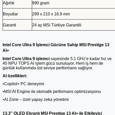
Ağırlık
990 gram
Boyutlar
299 x 210 x 16.9 mm
Garanti
24 ay MSI Türkiye Garantili
Intel Core Ultra 9 İşlemci Gücüne Sahip MSI Prestige 13
AI+
Intel Core Ultra 9 işlemci
sayesinde 5.1 GHz’e kadar hız ve
40 NPU TOPS AI işlem gücü sunuluyor. Hem iş hem de
günlük kullanımda üst seviye performans sağlıyor.
AI özellikleri:
•Copilot+ PC deneyimi
•MSI AI Engine ile otomatik performans optimizasyonu
•AI Zone – özel yapay zeka yönetimi
13.3” OLED Ekranlı MSI Prestige 13 AI+ ile Etkileyici