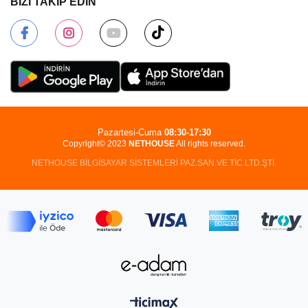
BİZİ TAKİP EDİN
Pazartesi-Cuma
08:30-17:30
Copyright© 2023
NETHOUSE
All rights reserved.
NETHOUSE BİLGİSAYAR SİSTEMLERİ PAZ.SAN.VE TİC.LTD.ŞTİ.