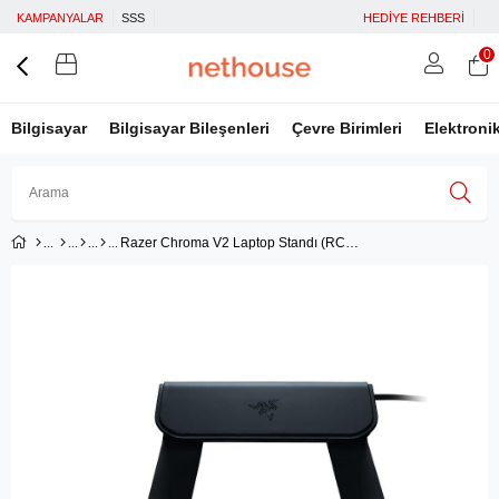
KAMPANYALAR
SSS
HEDİYE REHBERİ
0
Bilgisayar
Bilgisayar Bileşenleri
Çevre Birimleri
Elektroni
Razer Chroma V2 Laptop Standı (RC21-01680100-R3M1)
Üye Girişi
Üye Ol
Facebook İle Bağlan
Google İle Bağlan