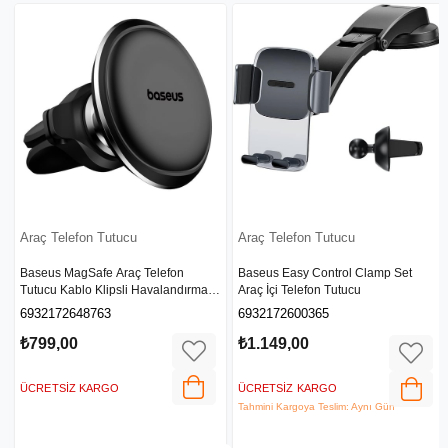
Araç Telefon Tutucu
Araç Telefon Tutucu
Baseus Easy Control Clamp Set
Baseus MagSafe Araç Telefon
a
Araç İçi Telefon Tutucu
Tutucu Kablo Klipsli Havalandırma
00
Versiyon - Siyah C40141201113-00
6932172600365
6932172648763
₺1.149,00
₺799,00
ÜCRETSIZ KARGO
ÜCRETSIZ KARGO
Tahmini Kargoya Teslim: Aynı Gün