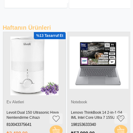
Haftanın Ürünleri
Notebook
Ev Aletleri
Lenovo ThinkBook 14 2-in-1 G4
Black&Decker 18V Şarjlı Dikey
IML Intel Core Ultra 7 155U 16GB
Süpürge - BHFEA18D1-QW
512GB SSD 14" WUXGA IPS
198153633340
5035048742396
Panel Freedos Dokunmatik Ekran
Laptop 21MX002VTR