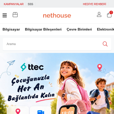
KAMPANYALAR
SSS
HEDİYE REHBERİ
0
Bilgisayar
Bilgisayar Bileşenleri
Çevre Birimleri
Elektroni
Üye Girişi
Üye Ol
Facebook İle Bağlan
Google İle Bağlan