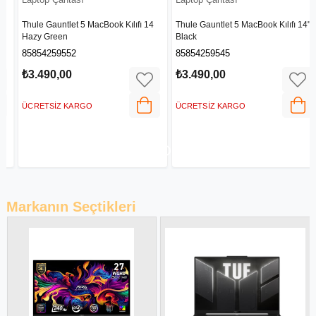
4
Thule Gauntlet 5 MacBook Kılıfı 14"
Thule Crossover2 Sırt Çantası, 14"
Black
Siyah
85854259545
85854258098
₺3.490,00
₺10.990,00
ÜCRETSIZ KARGO
ÜCRETSIZ KARGO
Markanın Seçtikleri
Yeni Ürün
Fırsat Ürünü