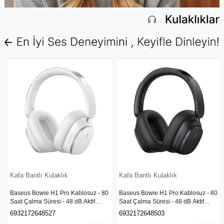
Kafa Bantlı Kulaklık
Kafa Bantlı Kulaklık
 80
Baseus Bowie H1 Pro Kablosuz - 80
Glorious GHS Eternal Multi Platform
Saat Çalma Süresi - 48 dB Aktif
Gaming Kulaklık-Beyaz
Gürültü Engelleme Özellikli Hibrit
6932172648503
840408303354
Kulaklık - Siyah