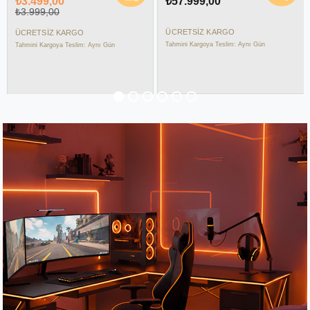
₺57.999,00
₺9.999,00
ÜCRETSIZ KARGO
ÜCRETSIZ KARGO
Tahmini Kargoya Teslim: Aynı Gün
Tahmini Kargoya Teslim: Aynı Gün