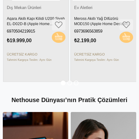
Ev Aletleri
İç Mekan Ürünleri
Meross Akıllı Yağ Difüzörü
TP-Link Tapo H100 Smart Hub
MOD150 (Apple Home Destekli)
6973696563859
4897098687192
₺2.199,00
₺1.090,00
ÜCRETSIZ KARGO
ÜCRETSIZ KARGO
Tahmini Kargoya Teslim: Aynı Gün
Tahmini Kargoya Teslim: Aynı Gün
Nethouse Dünyası’nın Pratik Çözümleri