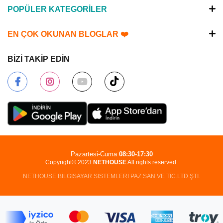
POPÜLER KATEGORİLER
EN ÇOK OKUNAN BLOGLAR ❤️
BİZİ TAKİP EDİN
Pazartesi-Cuma
08:30-17:30
Copyright© 2023
NETHOUSE
All rights reserved.
NETHOUSE BİLGİSAYAR SİSTEMLERİ PAZ.SAN.VE TİC.LTD.ŞTİ.